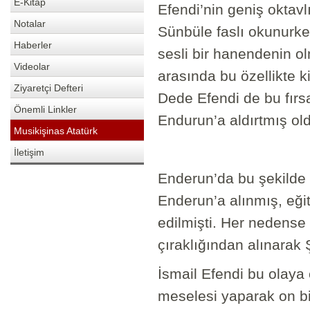
E-Kitap
Efendi’nin geniş oktavl
Notalar
Sünbüle faslı okunurke
Haberler
sesli bir hanendenin ol
Videolar
arasında bu özellikte 
Ziyaretçi Defteri
Dede Efendi de bu fırsa
Önemli Linkler
Endurun’a aldırtmış ol
Musikişinas Atatürk
İletişim
Enderun’da bu şekilde
Enderun’a alınmış, eğit
edilmişti. Her nedense
çıraklığından alınarak 
İsmail Efendi bu olaya 
meselesi yaparak on bir