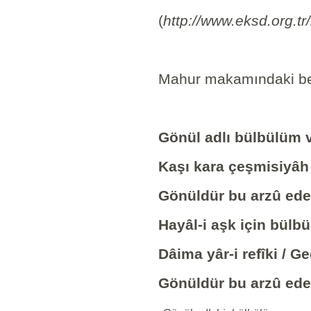
(
http://www.eksd.org.tr
Mahur makamındaki best
Gönül adlı bülbülüm v
Kaşı kara çeşmisiyâh 
Gönüldür bu arzû ede
Hayâl-i aşk için bülbül
Dâima yâr-i refîki / 
Gönüldür bu arzû ede