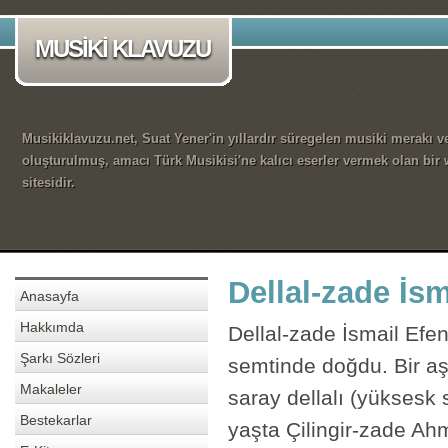
MUSİKİ KLAVUZU
Musikiklavuzu.net, Suat Yener'in yıllardır süregelen musiki merakı ve
oluşturulmuş, amacı Türk Musikisi'ne kalıcı eserler vermek olan bir
sitesidir.
Dellal-zade İsm
Anasayfa
Hakkımda
Dellal-zade İsmail Efen
Şarkı Sözleri
semtinde doğdu. Bir aş
Makaleler
saray dellalı (yüksesk
Bestekarlar
yaşta Çilingir-zade Ahm