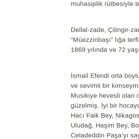
muhasiplik rütbesiyle t
Dellal-zade, Çilingir-
“Müezzinbaşı” lığa terfi 
1869 yılında ve 72 yaş
İsmail Efendi orta boylu
ve sevimli bir kimseym
Musikiye hevesli olan 
güzelmiş. İyi bir hocayd
Hacı Faik Bey, Nikagos
Uludağ, Haşim Bey, Bo
Celadeddin Paşa’yı saya