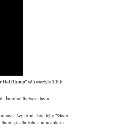
ir Hal Olmuş"
adlı eseriyle 3.'lük
ında İstanbul Radyosu lavta
mayız. Avni Anıl, üstat için:
“Sözün
ullanmıştır. Şarkıları bunu anlatır: