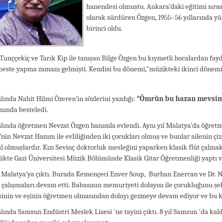
hanendesi olmuştu. Ankara’daki eğitimi sıras
olarak sürdüren Özgen, 1955–56 yıllarında yü
birinci oldu.
Tunççekiç ve Tarık Kip ile tanışan Bilge Özgen bu kıymetli hocalardan faydal
beste yapma zamanı gelmişti. Kendisi bu dönemi,"müzikteki ikinci dönemi 
ılında Nahit Hilmi Özeren’in sözlerini yazdığı:
“Ömrün bu hazan mevsimi
ında besteledi.
ılında öğretmen Nevzat Özgen hanımla evlendi. Aynı yıl Malatya’da öğretme
nin Nevzat Hanım ile evliliğinden iki çocukları olmuş ve bunlar ailenin ç
 olmuşlardır. Kızı Sevinç doktorluk mesleğini yaparken klasik flüt çalma
rlikte Gazi Üniversitesi Müzik Bölümünde Klasik Gitar Öğretmenliği yaptı 
 Malatya’ya çıktı. Burada Kemençeci Enver Soup, Burhan Enercan ve Dr. Nazm
çalışmaları devam etti. Babasının memuriyeti dolayısı ile çocukluğunu şe
sinin ve eşinin öğretmen olmasından dolayı gezmeye devam ediyor ve bu 
ılında Samsun Endüstri Meslek Lisesi 'ne tayini çıktı. 8 yıl Samsun 'da k