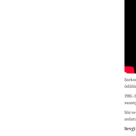
Şarkıs
ödülü
1981–1
sanatç
Söz ve
anlat
Sevgi