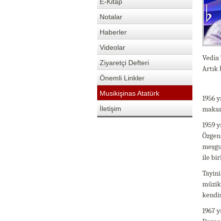
E-Kitap
Notalar
Haberler
Videolar
Vedia 
Ziyaretçi Defteri
Artık 
Önemli Linkler
Musikişinas Atatürk
1956 y
İletişim
makam
1959 y
Özgen’
meşgul
ile bi
Tayini
müzik 
kendi
1967 y