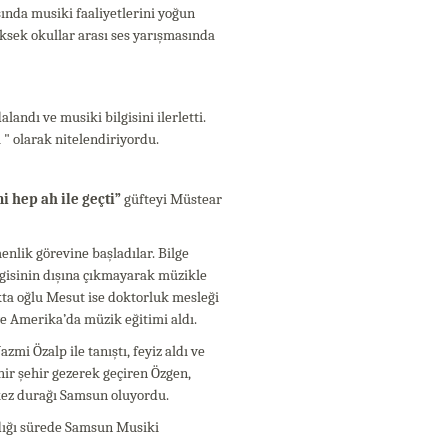
ında musiki faaliyetlerini yoğun
ksek okullar arası ses yarışmasında
andı ve musiki bilgisini ilerletti.
" olarak nitelendiriyordu.
 hep ah ile geçti”
güfteyi Müstear
nlik görevine başladılar. Bilge
izgisinin dışına çıkmayarak müzikle
kta oğlu Mesut ise doktorluk mesleği
ve Amerika’da müzik eğitimi aldı.
i Özalp ile tanıştı, feyiz aldı ve
hir şehir gezerek geçiren Özgen,
kez durağı Samsun oluyordu.
aldığı sürede Samsun Musiki