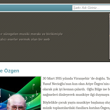
dır süregelen musiki merakı ve birikimiyle
alıcı eserler vermek olan bir web
ge Özgen
30 Mart 1935 yılında Viranşehir ‘de doğdu. 
Yusuf Necioğlu’nun kızı olan Atiye Özgen’nin
olarak çok iyi keman çalardı. Oğlu Bilge ise
nağmeleri dinleyerek musikiye ilgi duymaya 
Böylelikle çocuk yaşta musikiye başlamış oluy
müzik toplantılardaki fasıllara katılan Özge