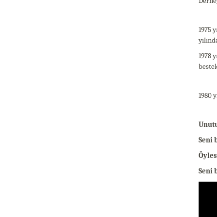
Derneğ
1975 y
yılınd
1978 y
bestek
1980 y
Unutu
Seni 
Öyles
Seni 