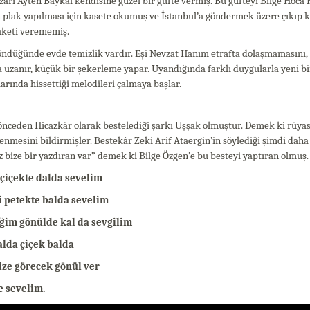
zarı Ayten Baykal kendisine güzel bir güfte vermiş. Bu güfteyi Bilge Hoc
 plak yapılması için kasete okumuş ve İstanbul’a göndermek üzere çıkıp k
aketi verememiş.
ndüğünde evde temizlik vardır. Eşi Nevzat Hanım etrafta dolaşmamasını, 
 uzanır, küçük bir şekerleme yapar. Uyandığında farklı duygularla yeni bir
arında hissettiği melodileri çalmaya başlar.
nceden Hicazkâr olarak bestelediği şarkı Uşşak olmuştur. Demek ki rüyas
enmesini bildirmişler. Bestekâr Zeki Arif Ataergin’in söylediği şimdi daha i
z bize bir yazdıran var” demek ki Bilge Özgen’e bu besteyi yaptıran olmuş.
 çiçekte dalda sevelim
i petekte balda sevelim
ğim gönülde kal da sevgilim
alda çiçek balda
ize görecek gönül ver
e sevelim.