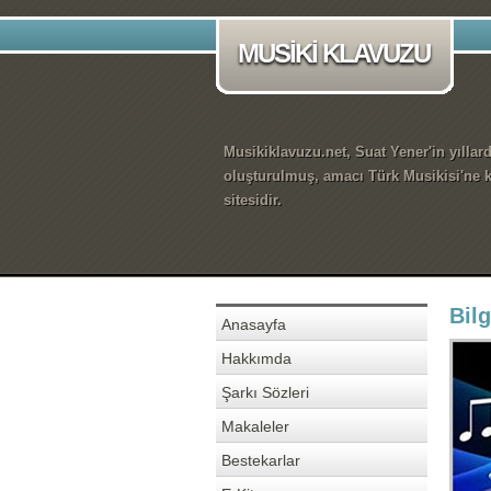
MUSİKİ KLAVUZU
Musikiklavuzu.net, Suat Yener'in yıllar
oluşturulmuş, amacı Türk Musikisi'ne k
sitesidir.
Bil
Anasayfa
Hakkımda
Şarkı Sözleri
Makaleler
Bestekarlar