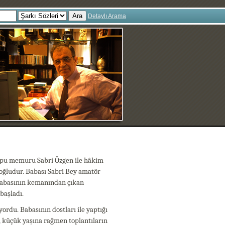
Ara
Detaylı Arama
Tapu memuru Sabri Özgen ile hâkim
 oğludur. Babası Sabri Bey amatör
 babasının kemanından çıkan
başladı.
ordu. Babasının dostları ile yaptığı
n, küçük yaşına rağmen toplantıların