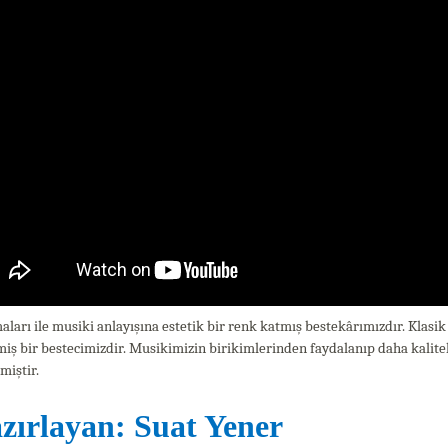
aları ile musiki anlayışına estetik bir renk katmış bestekârımızdır. Klasik
iş bir bestecimizdir. Musikimizin birikimlerinden faydalanıp daha kalite
miştir.
zırlayan: Suat Yener