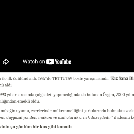
ı ile ilk ödülünü aldı. 1987'de TRT-TUTAV beste yarışmasında
"Kız Sana B
nü aldı
993 yılları arasında çalgı aleti yapımcılığında da bulunan Özgen, 2000 yıl
ılığından emekli oldu.
 müziğin uyumu, eserlerinde mükemmelliğini şarkılarında bulmakta zorlan
ımı; duygusal yönden, makam ve usul olarak örnek düzeydedir”
ifadesini k
 dolu şu gönlüm bir kuş gibi kanatlı