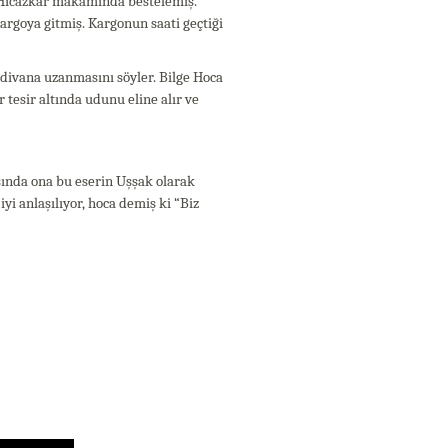
a Hicazkâr makamında bestelemiş.
argoya gitmiş. Kargonun saati geçtiği
divana uzanmasını söyler. Bilge Hoca
 tesir altında udunu eline alır ve
ında ona bu eserin Uşşak olarak
yi anlaşılıyor, hoca demiş ki “Biz