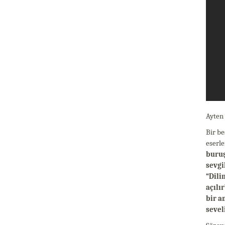
Ayten 
Bir be
eserle
buruş
sevgi
“Dili
açılır
bir a
sevel