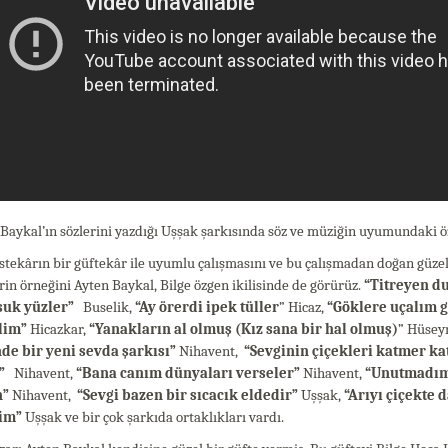
Baykal’ın sözlerini yazdığı Uşşak şarkısında söz ve müziğin uyumundaki öze
stekârın bir güftekâr ile uyumlu çalışmasını ve bu çalışmadan doğan güze
rin örneğini Ayten Baykal, Bilge özgen ikilisinde de görürüz.
“Titreyen d
uk yüzler”
Buselik,
“Ay örerdi ipek tüller
” Hicaz,
“Göklere uçalım g
lim”
Hicazkar,
“Yanakların al olmuş (Kız sana bir hal olmuş)
” Hüseyn
nde bir yeni sevda şarkısı”
Nihavent,
“Sevginin çiçekleri katmer k
”
Nihavent,
“Bana canım dünyaları verseler”
Nihavent,
“Unutmadım
n”
Nihavent,
“Sevgi bazen bir sıcacık eldedir”
Uşşak,
“Arıyı çiçekte 
im”
Uşşak ve bir çok şarkıda ortaklıkları vardı.