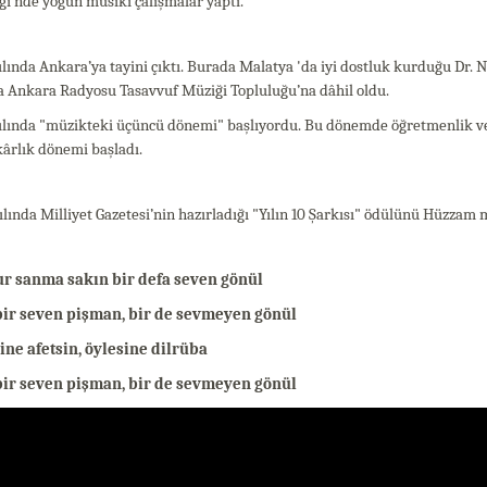
i’nde yoğun musiki çalışmalar yaptı.
ılında Ankara’ya tayini çıktı. Burada Malatya 'da iyi dostluk kurduğu Dr. N
a Ankara Radyosu Tasavvuf Müziği Topluluğu’na dâhil oldu.
ılında "müzikteki üçüncü dönemi" başlıyordu. Bu dönemde öğretmenlik ve 
ârlık dönemi başladı.
ılında Milliyet Gazetesi’nin hazırladığı "Yılın 10 Şarkısı" ödülünü Hüzza
r sanma sakın bir defa seven gönül
bir seven pişman, bir de sevmeyen gönül
ine afetsin, öylesine dilrüba
bir seven pişman, bir de sevmeyen gönül