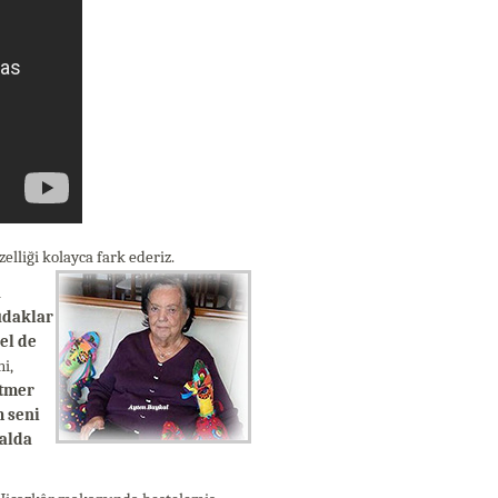
lliği kolayca fark ederiz.
l
udaklar
el de
i,
atmer
 seni
dalda