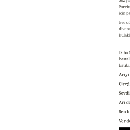
Söz ya
Eserin
için p
Eve dö
divana
kulakl
Daha ö
bestel
kâtibi
Arıyı
Çiçeğ
Sevdi
Arı d
Sen b
Ver d