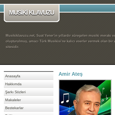
MUSİKİ KLAVUZU
Musikiklavuzu.net, Suat Yener'in yıllardır süregelen musiki merakı ve
oluşturulmuş, amacı Türk Musikisi'ne kalıcı eserler vermek olan bir
sitesidir.
Amir Ateş
Anasayfa
Hakkımda
Şarkı Sözleri
Makaleler
Bestekarlar