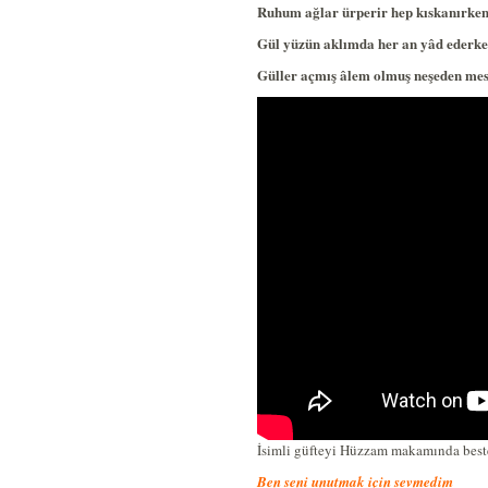
Ruhum ağlar ürperir hep kıskanırken
Gül yüzün aklımda her an yâd ederke
Güller açmış âlem olmuş neşeden mes
İsimli güfteyi Hüzzam makamında best
Ben seni unutmak için sevmedim