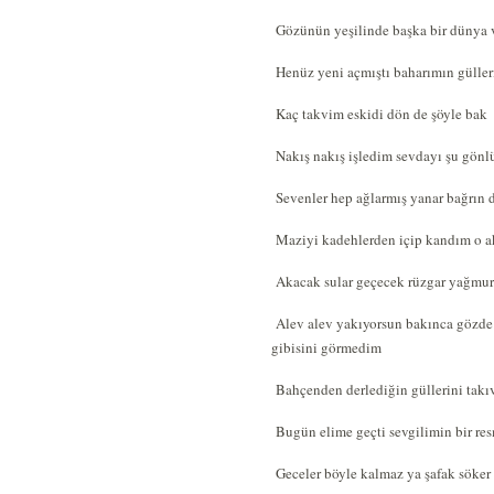
Gözünün yeşilinde başka bir dünya 
Henüz yeni açmıştı baharımın güller
Kaç takvim eskidi dön de şöyle bak
Nakış nakış işledim sevdayı şu gön
Sevenler hep ağlarmış yanar bağrın 
Maziyi kadehlerden içip kandım o 
Akacak sular geçecek rüzgar yağmur
Alev alev yakıyorsun bakınca gözde
gibisini görmedim
Bahçenden derlediğin güllerini takı
Bugün elime geçti sevgilimin bir re
Geceler böyle kalmaz ya şafak söker