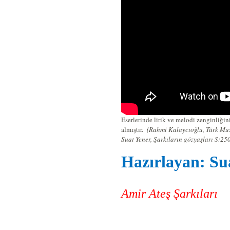
Eserlerinde lirik ve melodi zenginli
almıştır
.
(Rahmi Kalaycıoğlu, Türk Musi
Suat Yener, Şarkıların gözyaşları S:250
Hazırlayan: Su
Amir Ateş Şarkıları