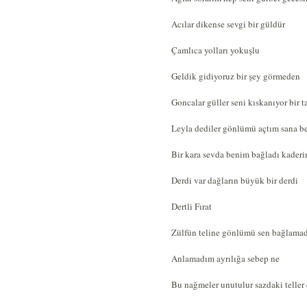
Acılar dikense sevgi bir güldür
Çamlıca yolları yokuşlu
Geldik gidiyoruz bir şey görmeden
Goncalar güller seni kıskanıyor bir 
Leyla dediler gönlümü açtım sana b
Bir kara sevda benim bağladı kader
Derdi var dağların büyük bir derdi
Dertli Fırat
Zülfün teline gönlümü sen bağlama
Anlamadım ayrılığa sebep ne
Bu nağmeler unutulur sazdaki teller 