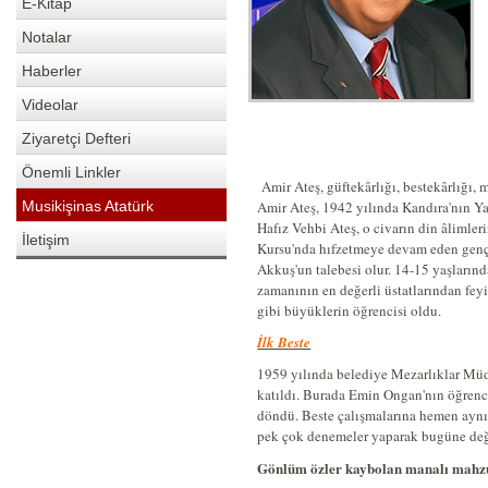
E-Kitap
Notalar
Haberler
Videolar
Ziyaretçi Defteri
Önemli Linkler
Amir Ateş, güftekârlığı, bestekârlığı,
Musikişinas Atatürk
Amir Ateş, 1942 yılında Kandıra'nın Ya
Hafız Vehbi Ateş, o civarın din âlimleri
İletişim
Kursu'nda hıfzetmeye devam eden genç
Akkuş'un talebesi olur. 14-15 yaşlarında
zamanının en değerli üstatlarından fe
gibi büyüklerin öğrencisi oldu.
İlk Beste
1959 yılında belediye Mezarlıklar Müd
katıldı. Burada Emin Ongan'nın öğrenci
döndü. Beste çalışmalarına hemen aynı t
pek çok denemeler yaparak bugüne değin
Gönlüm özler kaybolan manalı mahz