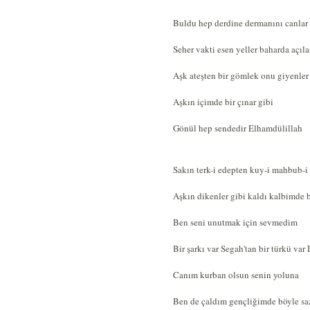
Buldu hep derdine dermanını canlar
Seher vakti esen yeller baharda açıla
Aşk ateşten bir gömlek onu giyenler
Aşkın içimde bir çınar gibi
Gönül hep sendedir Elhamdülillah
Sakın terk-i edepten kuy-i mahbub-i
Aşkın dikenler gibi kaldı kalbimde
Ben seni unutmak için sevmedim
Bir şarkı var Segah'tan bir türkü var
Canım kurban olsun senin yoluna
Ben de çaldım gençliğimde böyle sa