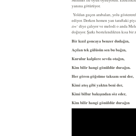
Mehmet ile oyun oynuyordu. Elektrikler
yanına götürüyor.
Yoldan geçen arabaları, yolu gösterer
ediyor. Derken hemen yan taraftaki pi
diye çalıyor ve melodi o anda Melek
dım”
doğuyor. Şarkı bestelendikten kısa bir 
Bir kızıl goncaya benzer dudağın,
Açılan tek gülüsün sen bu bağın,
Kurulur kalplere sevda otağın,
Kim bilir hangi gönüldür durağın.
Her gören göğsüme taksam seni der,
Kimi ateş gibi yaktın beni der,
Kimi billur bakışından söz eder,
Kim bilir hangi gönüldür durağın