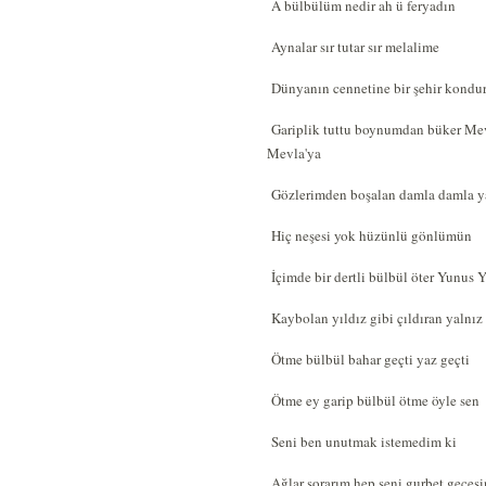
A bülbülüm nedir ah ü feryadın
Aynalar sır tutar sır melalime
Dünyanın cennetine bir şehir kondu
Gariplik tuttu boynumdan büker Me
Mevla'ya
Gözlerimden boşalan damla damla y
Hiç neşesi yok hüzünlü gönlümün
İçimde bir dertli bülbül öter Yunus 
Kaybolan yıldız gibi çıldıran yalnız
Ötme bülbül bahar geçti yaz geçti
Ötme ey garip bülbül ötme öyle sen
Seni ben unutmak istemedim ki
Ağlar sorarım hep seni gurbet geces