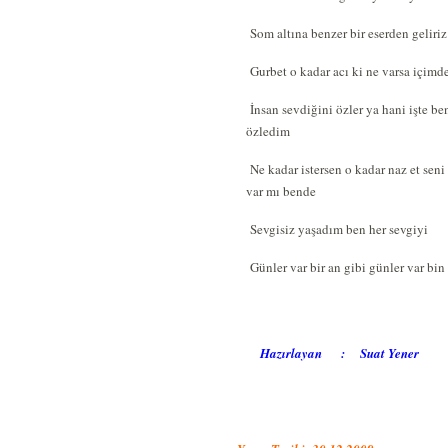
Som altına benzer bir eserden geliriz
Gurbet o kadar acı ki ne varsa içimd
İnsan sevdiğini özler ya hani işte be
özledim
Ne kadar istersen o kadar naz et seni
var mı bende
Sevgisiz yaşadım ben her sevgiyi
Günler var bir an gibi günler var bin
Hazırlayan
:
Suat Yener