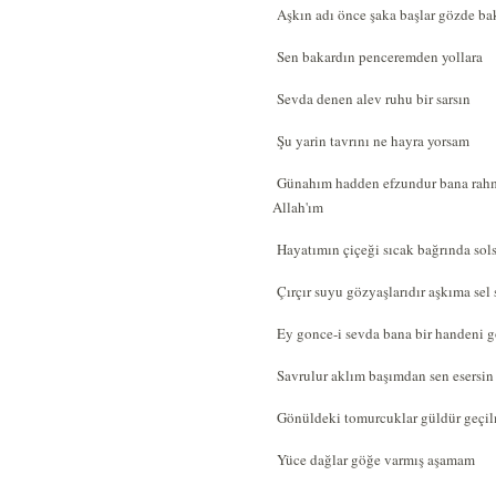
Aşkın adı önce şaka başlar gözde ba
Sen bakardın penceremden yollara
Sevda denen alev ruhu bir sarsın
Şu yarin tavrını ne hayra yorsam
Günahım hadden efzundur bana rah
Allah'ım
Hayatımın çiçeği sıcak bağrında so
Çırçır suyu gözyaşlarıdır aşkıma sel 
Ey gonce-i sevda bana bir handeni g
Savrulur aklım başımdan sen esersin 
Gönüldeki tomurcuklar güldür geçi
Yüce dağlar göğe varmış aşamam