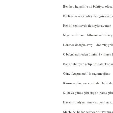
Ben hep hayalinle mi bahtiyar olac
Bir taze heves verdi gülen gözleri na
Her dil seni sevda ile söyler avunur
Niye sevdim seni bilmem ne kadar y
Dönmez dediğin sevgili dönmüş gel
O bakışlardır eden ömrümü yıllarca 
Bana bahar yaz gelip fırtınalar kopa
Gönül kuşum takıldı saçının ağına
Kasrın açılan penceresinden leb-i de
Su hava güneş gibi suya bir ateş gib
Hazan sinmiş ruhuma yaz beni mahz
Mecburki bahar gelmeye dünyamıza 