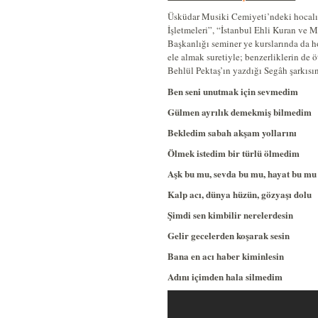
Üsküdar Musiki Cemiyeti’ndeki hocalığ
İşletmeleri”, “İstanbul Ehli Kuran ve M
Başkanlığı seminer ye kurslarında da 
ele almak suretiyle; benzerliklerin de ö
Behlül Pektaş’ın yazdığı Segâh şarkısı
Ben seni unutmak için sevmedim
Gülmen ayrılık demekmiş bilmedim
Bekledim sabah akşam yollarını
Ölmek istedim bir türlü ölmedim
Aşk bu mu, sevda bu mu, hayat bu mu
Kalp acı, dünya hüzün, gözyaşı dolu
Şimdi sen kimbilir nerelerdesin
Gelir gecelerden koşarak sesin
Bana en acı haber kiminlesin
Adını içimden hala silmedim