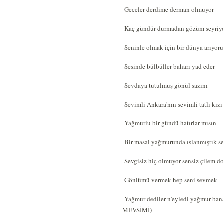
Geceler derdime derman olmuyor
Kaç gündür durmadan gözüm seyriy
Seninle olmak için bir dünya arıyor
Sesinde bülbüller baharı yad eder
Sevdaya tutulmuş gönül sazını
Sevimli Ankara'nın sevimli tatlı kızı
Yağmurlu bir gündü hatırlar mısın
Bir masal yağmurunda ıslanmıştık s
Sevgisiz hiç olmuyor sensiz çilem d
Gönlümü vermek hep seni sevmek
Yağmur dediler n'eyledi yağmur ban
MEVSİMİ)