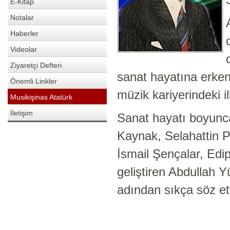
E-Kitap
Notalar
Haberler
Videolar
Ziyaretçi Defteri
sanat hayatına erken
Önemli Linkler
müzik kariyerindeki i
Musikişinas Atatürk
İletişim
Sanat hayatı boyunca
Kaynak, Selahattin P
İsmail Şençalar, Edip
geliştiren Abdullah Yü
adından sıkça söz ett