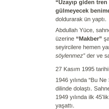
“Uzayıp giden tren 
gülmeyecek benim
doldurarak ün yaptı.
Abdullah Yüce, sahn
üzerine
“Makber”
şar
seyircilere hemen yan
söylenmez”
der ve s
27 Kasım 1995 tarihin
1946 yılında “Bu Ne 
dilinde dolaştı. Sah
1949 yılında ilk 45'l
yaşattı.