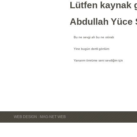
Lütfen kaynak g
Abdullah Yüce Ş
Bu ne sevgi ah bu ne ıstırab
Yine bugün dertli gönlüm
Yanarım ömrüme seni sevdiğim için
WEB DESIGN : MAG-NET WEB