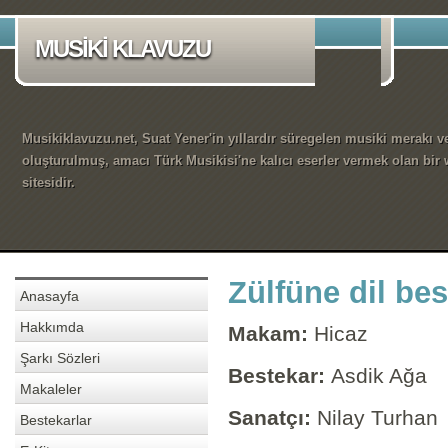
MUSİKİ KLAVUZU
Musikiklavuzu.net, Suat Yener'in yıllardır süregelen musiki merakı ve
oluşturulmuş, amacı Türk Musikisi'ne kalıcı eserler vermek olan bir
sitesidir.
Zülfüne dil bes
Anasayfa
Hakkımda
Makam:
Hicaz
Şarkı Sözleri
Bestekar:
Asdik Ağa
Makaleler
Sanatçı:
Nilay Turhan
Bestekarlar