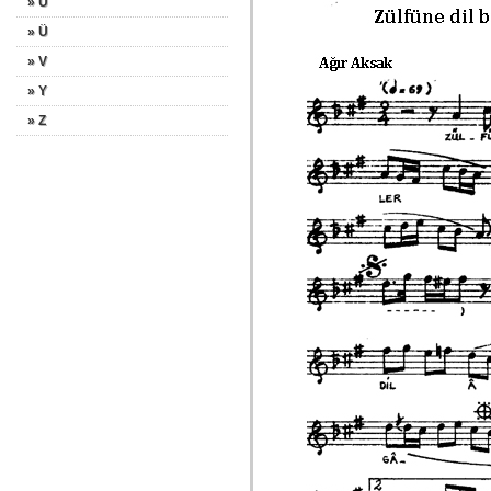
» U
» Ü
» V
» Y
» Z