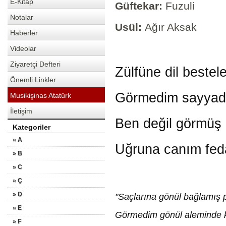
E-Kitap
Güftekar:
Fuzuli
Notalar
Usül:
Ağır Aksak
Haberler
Videolar
Ziyaretçi Defteri
Zülfüne dil bestele
Önemli Linkler
Görmedim sayyad-ı
Musikişinas Atatürk
İletişim
Ben değil görmüş 
Kategoriler
» A
Uğruna canım feda
» B
» C
» Ç
» D
"Saçlarına gönül bağlamış p
» E
Görmedim gönül aleminde kir
» F