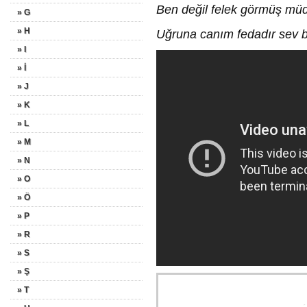
Ben değil felek görmüş müd
» G
» H
Uğruna canım fedadır sev b
» I
» İ
» J
» K
» L
» M
» N
» O
» Ö
» P
» R
» S
» Ş
» T