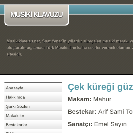
MUSİKİ KLAVUZU
Musikiklavuzu.net, Suat Yener'in yıllardır süregelen musiki merakı ve
oluşturulmuş, amacı Türk Musikisi'ne kalıcı eserler vermek olan bir
sitesidir.
Çek küreği gü
Anasayfa
Hakkımda
Makam:
Mahur
Şarkı Sözleri
Bestekar:
Arif Sami To
Makaleler
Sanatçı:
Emel Sayın
Bestekarlar