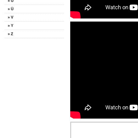
» U
» Ü
» V
» Y
» Z