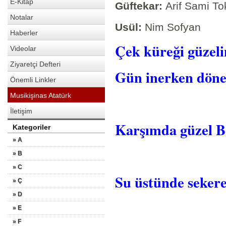
E-Kitap
Güftekar:
Arif Sami To
Notalar
Usül:
Nim Sofyan
Haberler
Çek küreği güzel
Videolar
Ziyaretçi Defteri
Gün inerken döne
Önemli Linkler
Musikişinas Atatürk
İletişim
Karşımda güzel B
Kategoriler
» A
» B
» C
Su üstünde sekere
» Ç
» D
» E
» F