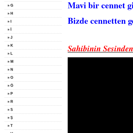
Mavi bir cennet 
» G
» H
Bizde cennetten g
» I
» İ
» J
Sahibinin Sesinde
» K
» L
» M
» N
» O
» Ö
» P
» R
» S
» Ş
» T