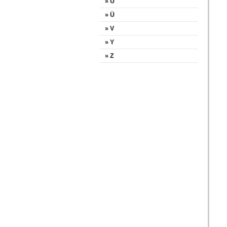
» U
» Ü
» V
» Y
» Z