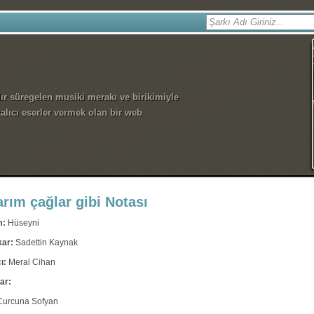
dır süregelen musiki merakı ve birikimiyle
alıcı eserler vermek olan bir web
arım çağlar gibi Notası
m:
Hüseyni
kar:
Sadettin Kaynak
ı:
Meral Cihan
ar:
Curcuna Sofyan