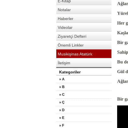
E-Kitap
Ağlar
Notalar
Yürek
Haberler
Her g
Videolar
Kaşla
Ziyaretçi Defteri
Bir g
Önemli Linkler
Sahip
Musikişinas Atatürk
Bu de
İletişim
Gül d
Kategoriler
» A
Ağlar
» B
» C
Bir g
» Ç
» D
» E
» F