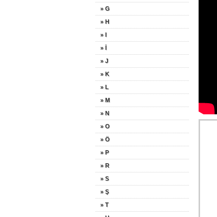
» G
» H
» I
» İ
» J
» K
» L
» M
» N
» O
» Ö
» P
» R
» S
» Ş
» T