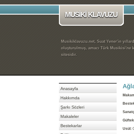
MUSİKİ KLAVUZU
Musikiklavuzu.net, Suat Yener'in yıllar
oluşturulmuş, amacı Türk Musikisi'ne k
sitesidir.
Ağl
Anasayfa
Maka
Hakkımda
Beste
Şarkı Sözleri
Sanatç
Makaleler
Güftek
Bestekarlar
Usül: