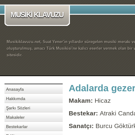
MUSİKİ KLAVUZU
Musikiklavuzu.net, Suat Yener'in yıllardır süregelen musiki merakı ve
oluşturulmuş, amacı Türk Musikisi'ne kalıcı eserler vermek olan bir
sitesidir.
Adalarda gezer
Anasayfa
Hakkımda
Makam:
Hicaz
Şarkı Sözleri
Bestekar:
Atraki Cand
Makaleler
Sanatçı:
Burcu Göktür
Bestekarlar