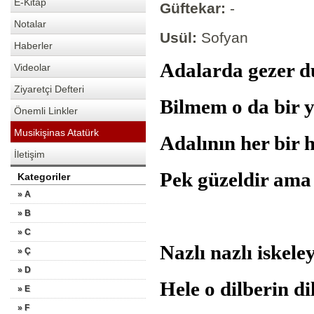
E-Kitap
Güftekar:
-
Notalar
Usül:
Sofyan
Haberler
Adalarda gezer d
Videolar
Ziyaretçi Defteri
Bilmem o da bir y
Önemli Linkler
Musikişinas Atatürk
Adalının her bir h
İletişim
Pek güzeldir ama 
Kategoriler
» A
» B
» C
Nazlı nazlı iskeley
» Ç
» D
Hele o dilberin d
» E
» F