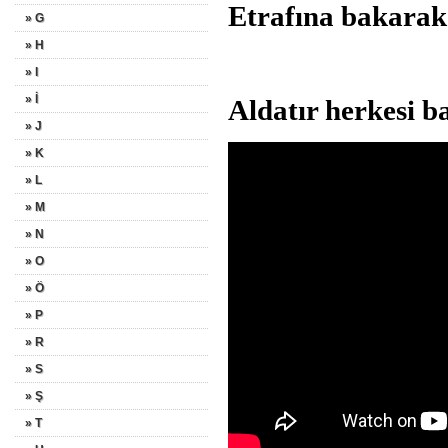
Etrafına bakarak
» G
» H
» I
» İ
Aldatır herkesi b
» J
» K
» L
» M
» N
» O
» Ö
» P
» R
» S
» Ş
» T