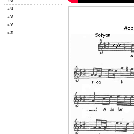
» U
» Ü
» V
» Y
» Z