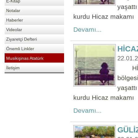
E-Kitap
yaşattı
Notalar
kurdu Hicaz makamı Ş
Haberler
Devamı...
Videolar
Ziyaretçi Defteri
HİCA
Önemli Linkler
22.01.
Musikişinas Atatürk
HİCAZ
İletişim
bölges
yaşattı
kurdu Hicaz makamı Ş
Devamı...
GÜLİ