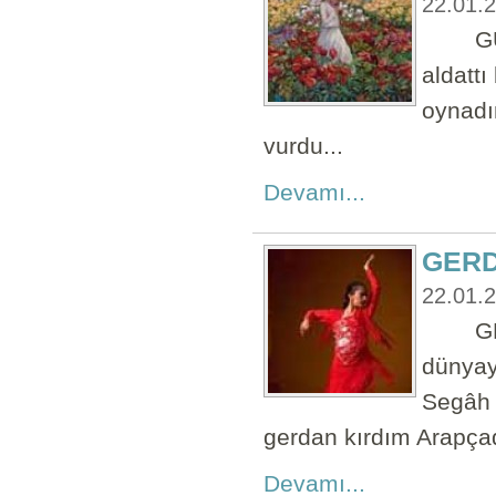
22.01.
GÜLİZ
aldatt
oynadı
vurdu...
Devamı...
GERD
22.01.
GERDA
dünyay
Segâh 
gerdan kırdım Arapça
Devamı...