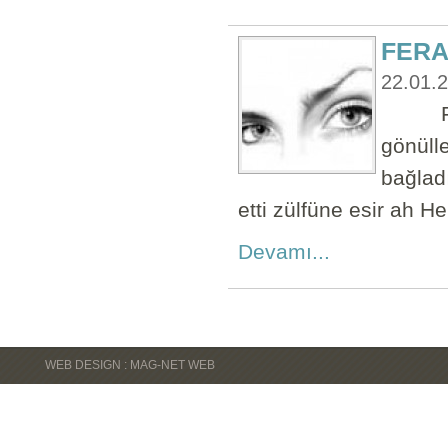
FERA
22.01.
FERA
gönülle
bağladı
etti zülfüne esir ah H
Devamı...
WEB DESIGN : MAG-NET WEB