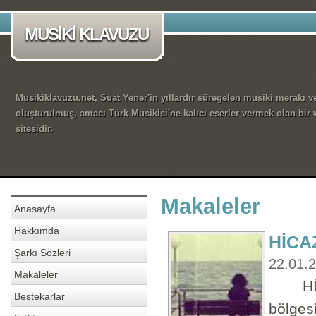
MUSİKİ KLAVUZU
Musikiklavuzu.net, Suat Yener'in yıllardır süregelen musiki merakı ve
oluşturulmuş, amacı Türk Musikisi'ne kalıcı eserler vermek olan bir
sitesidir.
Makaleler
Anasayfa
Hakkımda
HİCA
Şarkı Sözleri
22.01.
Makaleler
HİCAZ
Bestekarlar
bölges