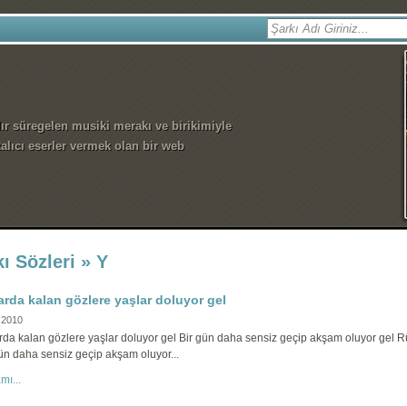
dır süregelen musiki merakı ve birikimiyle
alıcı eserler vermek olan bir web
ı Sözleri » Y
arda kalan gözlere yaşlar doluyor gel
.2010
rda kalan gözlere yaşlar doluyor gel Bir gün daha sensiz geçip akşam oluyor gel R
ün daha sensiz geçip akşam oluyor...
mı...