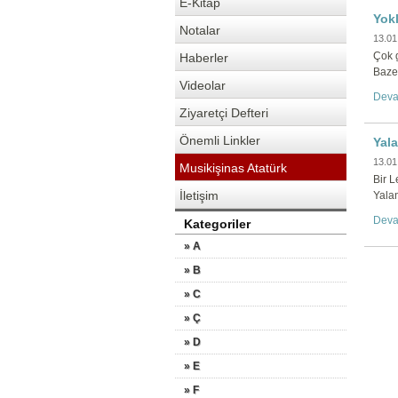
E-Kitap
Yok
Notalar
13.01
Çok 
Haberler
Bazen
Videolar
Deva
Ziyaretçi Defteri
Önemli Linkler
Yala
13.01
Musikişinas Atatürk
Bir L
İletişim
Yala
Deva
Kategoriler
» A
» B
» C
» Ç
» D
» E
» F