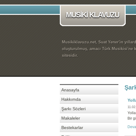
MUSİKİ KLAVUZU
Musikiklavuzu.net, Suat Yener'in yıllar
oluşturulmuş, amacı Türk Musikisi'ne k
sitesidir.
Şark
Anasayfa
Hakkımda
Yoll
11.02
Şarkı Sözleri
Yolla
Makaleler
Bir g
Deva
Bestekarlar