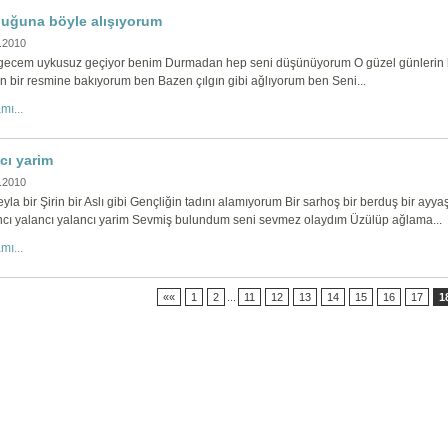
luğuna böyle alışıyorum
.2010
gecem uykusuz geçiyor benim Durmadan hep seni düşünüyorum O güzel günlerin ha
 bir resmine bakıyorum ben Bazen çılgın gibi ağlıyorum ben Seni...
mı...
cı yarim
.2010
eyla bir Şirin bir Aslı gibi Gençliğin tadını alamıyorum Bir sarhoş bir berduş bir ay
ncı yalancı yalancı yarim Sevmiş bulundum seni sevmez olaydım Üzülüp ağlama...
mı...
««
1
2
...
11
12
13
14
15
16
17
1