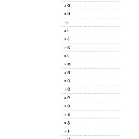
» G
» H
» I
» İ
» J
» K
» L
» M
» N
» O
» Ö
» P
» R
» S
» Ş
» T