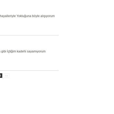
yalleriyle Yokluğuna böyle alışıyorum
yaş gibi İçtiğim kadehi sayamıyorum
8
»»