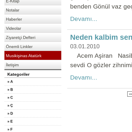
E-Kitap
benden Gönül vaz geç
Notalar
Devamı...
Haberler
Videolar
Neden kalbim sen
Ziyaretçi Defteri
03.01.2010
Önemli Linkler
Acem Aşiran Nasibi
Musikişinas Atatürk
sevdi O gözler zihnimi
İletişim
Kategoriler
Devamı...
» A
» B
«
» C
» Ç
» D
» E
» F