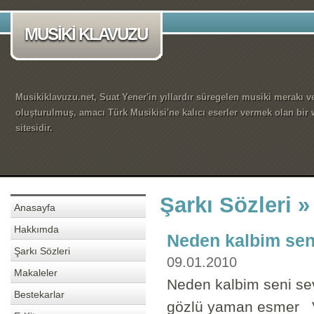
MUSİKİ KLAVUZU
Musikiklavuzu.net, Suat Yener'in yıllardır süregelen musiki merakı ve
oluşturulmuş, amacı Türk Musikisi'ne kalıcı eserler vermek olan bir
sitesidir.
Şarkı Sözleri »
Anasayfa
Hakkımda
Neden kalbim sen
Şarkı Sözleri
09.01.2010
Makaleler
Neden kalbim seni sevd
Bestekarlar
gözlü yaman esmer V