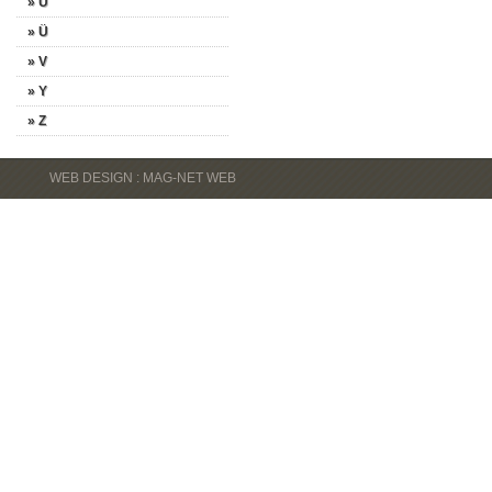
» U
» Ü
» V
» Y
» Z
WEB DESIGN : MAG-NET WEB