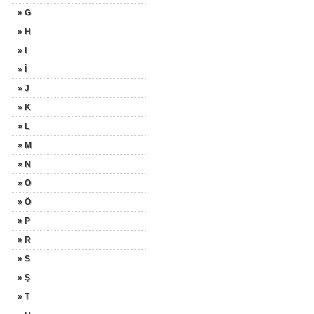
» G
» H
» I
» İ
» J
» K
» L
» M
» N
» O
» Ö
» P
» R
» S
» Ş
» T