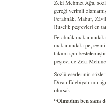
Zeki Mehmet Ağa, sözlü 
gereği verimli olamamış
Ferahnâk, Mahur, Zâvil
Buselik peşrevleri en ta
Ferahnâk makamındaki p
makamındaki peşrevini 
takımı için bestelemişti
peşrevi de Zeki Mehmet
Sözlü eserlerinin sözler
Divan Edebiyatı’nın ağı
olursak:
“Olmadım ben sana de