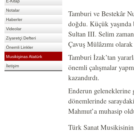
E-Kitap
Notalar
Tamburi ve Bestekâr N
Haberler
doğdu. Küçük yaşında 
Videolar
Sultan III. Selim zama
Ziyaretçi Defteri
Çavuş Mülâzımı olarak 
Önemli Linkler
Tamburi İzak’tan yararl
Musikişinas Atatürk
önemli çalışmalar yapma
İletişim
kazandırdı.
Enderun geleneklerine g
dönemlerinde saraydaki 
Mahmut’a muhasip oldu.
Türk Sanat Musikisinin 