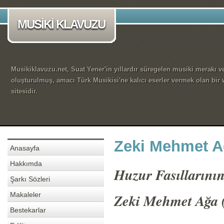
MUSİKİ KLAVUZU
Musikiklavuzu.net, Suat Yener'in yıllardır süregelen musiki merakı ve
oluşturulmuş, amacı Türk Musikisi'ne kalıcı eserler vermek olan bir
sitesidir.
Zeki Mehmet A
Anasayfa
Hakkımda
Huzur Fasıllarını
Şarkı Sözleri
Makaleler
Zeki Mehmet Ağa 
Bestekarlar