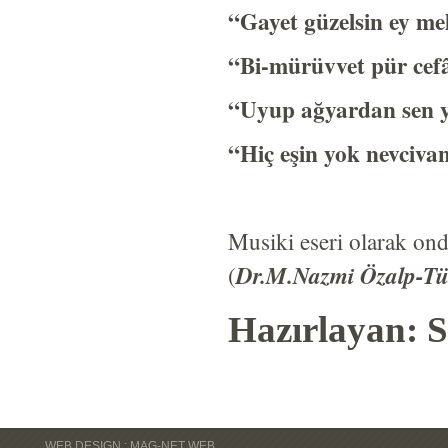
“Gayet güzelsin ey me
“Bi-mürüvvet pür cef
“Uyup ağyardan sen 
“Hiç eşin yok nevciva
Musiki eseri olarak ondör
(
Dr.M.Nazmi Özalp-Tür
Hazırlayan: S
WEB DESIGN : MAG-NET WEB