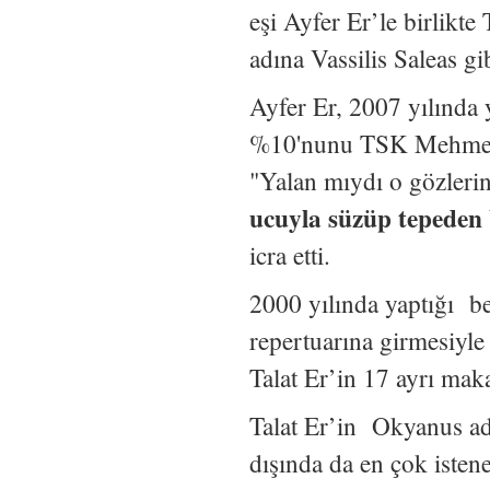
eşi Ayfer Er’le birlikt
adına Vassilis Saleas gib
Ayfer Er, 2007 yılında
%10'nunu TSK Mehmetçik
"Yalan mıydı o gözleri
ucuyla süzüp tepeden
icra etti.
2000 yılında yaptığı be
repertuarına girmesiyle
Talat Er’in 17 ayrı ma
Talat Er’in Okyanus ad
dışında da en çok istenen