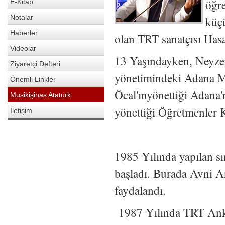
öğre
E-Kitap
Notalar
küçü
Haberler
olan TRT sanatçısı Hasa
Videolar
13 Yaşındayken, Neyzen
Ziyaretçi Defteri
yönetimindeki Adana Mu
Önemli Linkler
Öcal'ınyönettiği Adana
Musikişinas Atatürk
yönettiği Öğretmenler 
İletişim
1985 Yılında yapılan s
başladı. Burada Avni An
faydalandı.
1987 Yılında TRT Anka