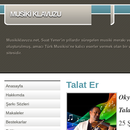
MUSİKİ KLAVUZU
Musikiklavuzu.net, Suat Yener'in yıllardır süregelen musiki merakı ve
oluşturulmuş, amacı Türk Musikisi'ne kalıcı eserler vermek olan bir
sitesidir.
Talat Er
Anasayfa
Oky
Hakkımda
Şarkı Sözleri
Tala
Makaleler
25 Ş
Bestekarlar