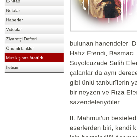
E-Kitap
Notalar
Haberler
Videolar
Ziyaretçi Defteri
bulunan hanendeler: D
Önemli Linkler
Hafız Efendi, Basmacı 
Musikişinas Atatürk
Suyolcuzade Salih Efen
İletişim
çalanlar da aynı dere
gibi ünlü tanburîlerin 
bir neyzen ve Rıza Efen
sazendeleriydiler.
II. Mahmut'un besteled
eserlerden biri, kend