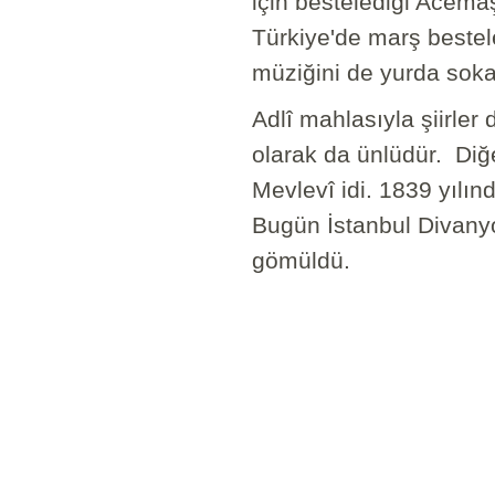
için bestelediği Acema
Türkiye'de marş bestel
müziğini de yurda soka
Adlî mahlasıyla şiirler
olarak da ünlüdür. Diğ
Mevlevî idi. 1839 yılı
Bugün İstanbul Divanyo
gömüldü.