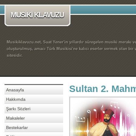
MUSİKİ KLAVUZU
Musikiklavuzu.net, Suat Yener'in yıllardır süregelen musiki merakı ve
oluşturulmuş, amacı Türk Musikisi'ne kalıcı eserler vermek olan bir
sitesidir.
Sultan 2. Mahm
Anasayfa
Hakkımda
Şarkı Sözleri
Makaleler
Bestekarlar