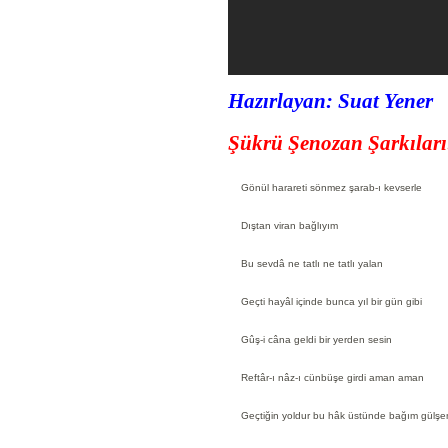
Hazırlayan: Suat Yener
Şükrü Şenozan Şarkıları
Gönül harareti sönmez şarab-ı kevserle
Dıştan viran bağlıyım
Bu sevdâ ne tatlı ne tatlı yalan
Geçti hayâl içinde bunca yıl bir gün gibi
Gûş-i câna geldi bir yerden sesin
Reftâr-ı nâz-ı cünbüşe girdi aman aman
Geçtiğin yoldur bu hâk üstünde bağım gülşe