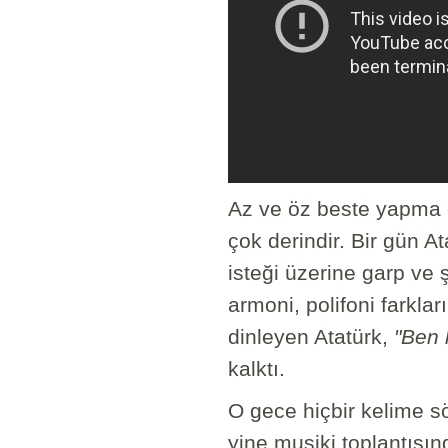
Az ve öz beste yapma öz
çok derindir. Bir gün 
isteği üzerine garp ve 
armoni, polifoni farklar
dinleyen Atatürk,
"Ben 
kalktı.
O gece hiçbir kelime s
yine musiki toplantısı