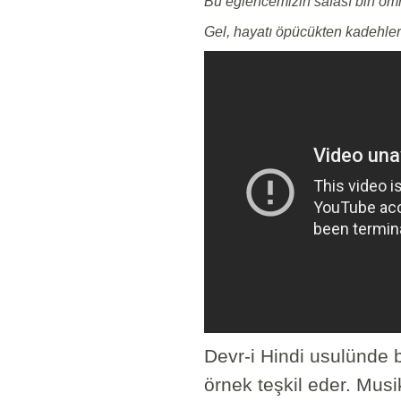
Bu eğlencemizin safası bin öm
Gel, hayatı öpücükten kadehler
Devr-i Hindi usulünde b
örnek teşkil eder. Musi