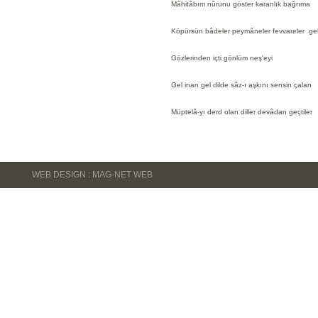
Mâhitâbım nûrunu göster karanlık bağrıma
Köpürsün bâdeler peymâneler fevvareler gel
Gözlerinden içti gönlüm neş'eyi
Gel inan gel dilde sâz-ı aşkını sensin çalan
Müptelâ-yı derd olan diller devâdan geçtiler
WEB DESIGN : MAG-NET WEB