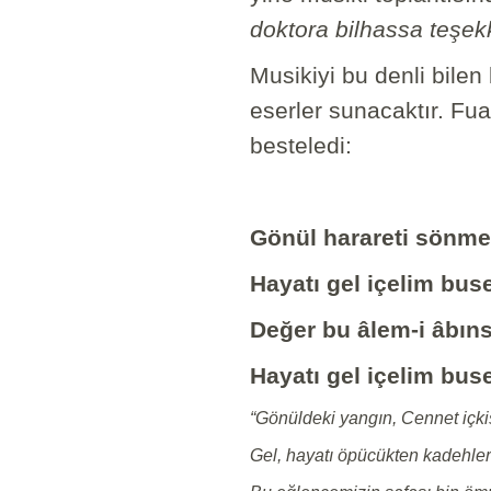
doktora bilhassa teşekk
Musikiyi bu denli bilen
eserler sunacaktır. Fua
besteledi:
Gönül harareti sönme
Hayatı gel içelim bus
Değer bu âlem-i âbın
Hayatı gel içelim bus
“Gönüldeki yangın, Cennet içki
Gel, hayatı öpücükten kadehlerl