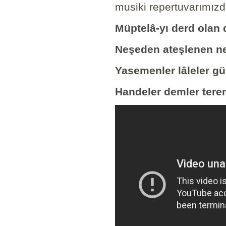
musiki repertuvarımızda
Müptelâ-yı derd olan d
Neşeden ateşlenen ne
Yasemenler lâleler gül
Handeler demler tere