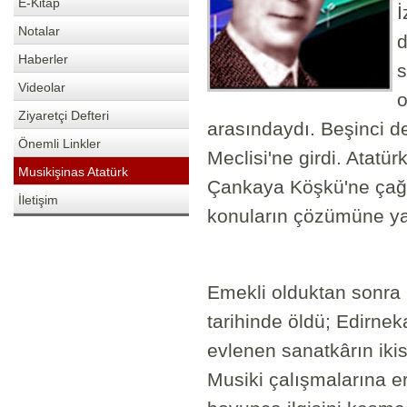
E-Kitap
İ
Notalar
d
Haberler
s
Videolar
o
Ziyaretçi Defteri
arasındaydı. Beşinci d
Önemli Linkler
Meclisi'ne girdi. Atatü
Musikişinas Atatürk
Çankaya Köşkü'ne çağrılı
İletişim
konuların çözümüne ya
Emekli olduktan sonra
tarihinde öldü; Edirne
evlenen sanatkârın ikis
Musiki çalışmalarına e