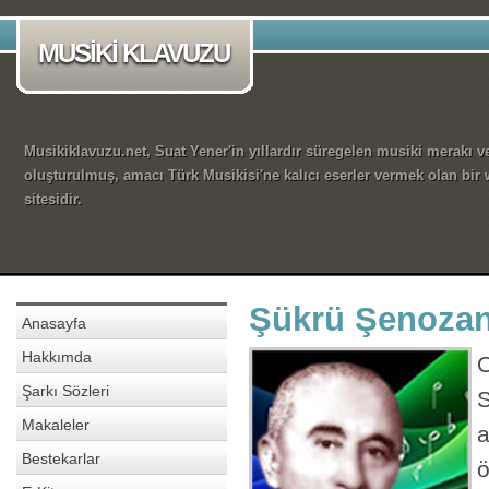
MUSİKİ KLAVUZU
Musikiklavuzu.net, Suat Yener'in yıllardır süregelen musiki merakı ve
oluşturulmuş, amacı Türk Musikisi'ne kalıcı eserler vermek olan bir
sitesidir.
Şükrü Şenozan
Anasayfa
Hakkımda
O
Şarkı Sözleri
S
Makaleler
a
Bestekarlar
ö