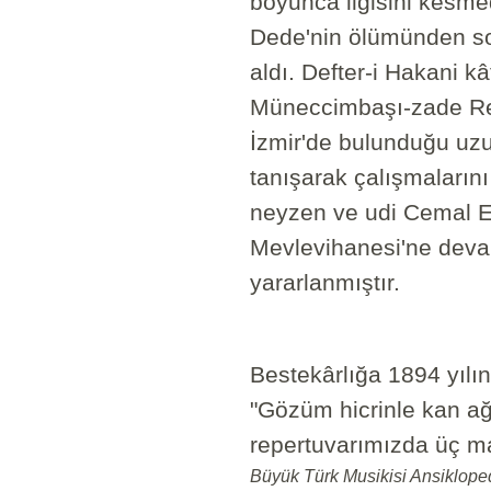
boyunca ilgisini kesmed
Dede'nin ölümünden so
aldı. Defter-i Hakani k
Müneccimbaşı-zade Reşa
İzmir'de bulunduğu uzun
tanışarak çalışmalarını
neyzen ve udi Cemal Efen
Mevlevihanesi'ne devam
yararlanmıştır.
Bestekârlığa 1894 yılın
"Gözüm hicrinle kan ağl
repertuvarımızda üç ma
Büyük Türk Musikisi Ansiklopedi