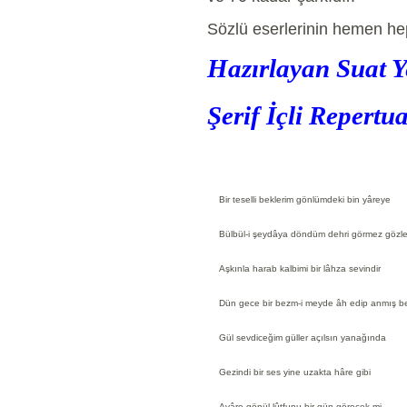
Sözlü eserlerinin hemen heps
Hazırlayan Suat Y
Şerif İçli Repertua
Bir teselli beklerim gönlümdeki bin yâreye
Bülbül-i şeydâya döndüm dehri görmez gözl
Aşkınla harab kalbimi bir lâhza sevindir
Dün gece bir bezm-i meyde âh edip anmış b
Gül sevdiceğim güller açılsın yanağında
Gezindi bir ses yine uzakta hâre gibi
Avâre gönül lûtfunu bir gün görecek mi