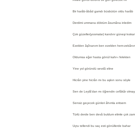
Bir harâb-âbâd gamdı büsbütün oldu harâb
Derdimi ummana döktüm âsumâna inledim
Çok güzeller(yosmalar) kandırır güneşi kıskan
Ezelden âşînanım ben ezelden hem-zebânı
Oldumsa eğer hasta gönül kahr-ı felekten
Yine yol göründü sevdâ eline
Hicrân yine hicrân mı bu aşkın sonu söyle
Sen de Leylâ'dan mı öğrendin cefâkâr olmay
Sensiz geçecek günleri âhımla eritsem
Türlü derde ben devâ buldum elimle çok za
Uçtu tellendi bu saç esti gönüllerde bahar