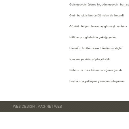
Gelmeseydim âleme hiç görmeseydim ben se
Gittin bu gidiş bence ölümden de beterdi
Gözlerin hayran bakarmış görmeyip ısrârımı
Hâlâ acıyor gözlerinin yaktığı yerler
Hasret dolu âhım sana hüsrânımı söyler
İçimden şu zâlim şüpheyi kaldır
Rûhum bir uzak hâtıranın uğruna yandı
Sevdâ ona yaklaşma yanarsın tutuşursun
WEB DESIGN : MAG-NET WEB