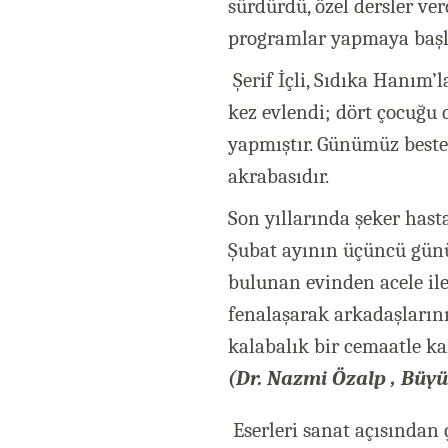
sürdürdü, özel dersler ve
programlar yapmaya başl
Şerif İçli, Sıdıka Hanım’
kez evlendi; dört çocuğu d
yapmıştır. Günümüz bestekâ
akrabasıdır.
Son yıllarında şeker hasta
Şubat ayının üçüncü günü
bulunan evinden acele ile
fenalaşarak arkadaşlarını
kalabalık bir cemaatle ka
(Dr. Nazmi Özalp , Büyük
Eserleri sanat açısından 