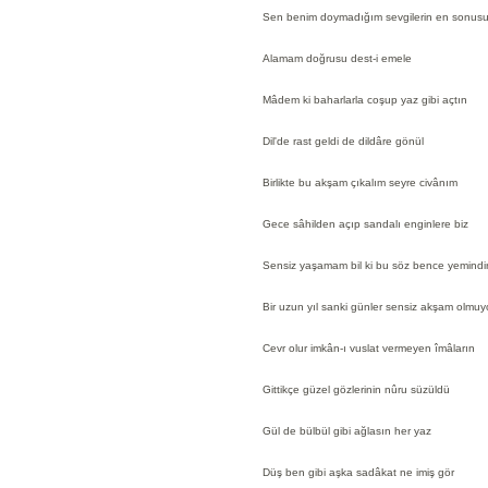
Sen benim doymadığım sevgilerin en sonus
Alamam doğrusu dest-i emele
Mâdem ki baharlarla coşup yaz gibi açtın
Dil'de rast geldi de dildâre gönül
Birlikte bu akşam çıkalım seyre civânım
Gece sâhilden açıp sandalı enginlere biz
Sensiz yaşamam bil ki bu söz bence yemindi
Bir uzun yıl sanki günler sensiz akşam olmuy
Cevr olur imkân-ı vuslat vermeyen îmâların
Gittikçe güzel gözlerinin nûru süzüldü
Gül de bülbül gibi ağlasın her yaz
Düş ben gibi aşka sadâkat ne imiş gör