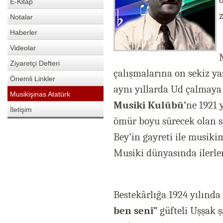
E-Kitap
Notalar
Haberler
Videolar
Ziyaretçi Defteri
çalışmalarına on sekiz y
Önemli Linkler
aynı yıllarda Ud çalmaya
Musikişinas Atatürk
Musiki Kulübü’
ne 1921 
İletişim
ömür boyu sürecek olan sa
Bey’in gayreti ile musikimi
Musiki dünyasında ilerle
Bestekârlığa 1924 yılında 
ben seni”
güfteli Uşşak ş