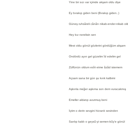
Yine bir sızı var içimde akşam oldu diye
Ey bırakıp giden beni (Bırakıp giden..)
Güneş ruhsâreli cânân nikab-ender-nikab ol
Hey kız nerelisin sen
Mest oldu gönül gözlerini gördüğüm akşam
Ondördü ayın gel güzelim îd edelim gel
Zülfünün oldum esîri etme âzâd istemem
Açsam sana bir gün şu kırık kalbimi
Aşkınla meğer aşkıma son dem vuracakmış
Emeller aldatıp avutmuş beni
İçtim o derin sevgini hicranlı sesinden
Sarılıp kaldı o geysû-yi semen-bûy'e gönül