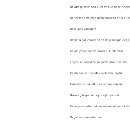
Neydin güzelim sen güzelim dün gece neydi
Her nefes ömrümde binbir hasretin âhın tüter
Nazlı ipek yumağım
Hasretin çok eskidir bir an değil bir gün değil
Cevrin yetişir sanma aman ol ki sitemkâr
Feryâd ile coştukca şu çamlardaki bülbüller
Çektik süzülen sandalı mehtâba ulaştık
Günlerce onun lûtfuna ihsânına düştüm
Bıkmış gibi gönlüm itiyor aşkı içinden
Cevr-i yâre sabır buldum ömrüm ahzâna kald
Değirmene un yolladım