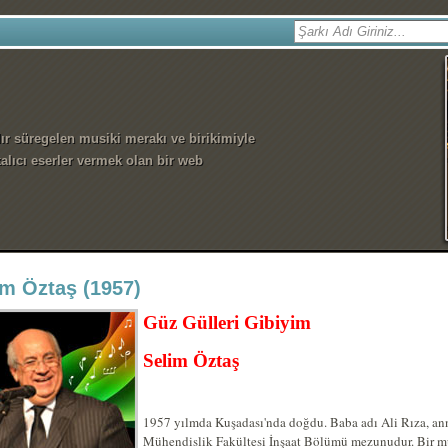
dır süregelen musiki merakı ve birikimiyle
alıcı eserler vermek olan bir web
im Öztaş (1957)
Güz Gülleri Gibiyim
Selim Öztaş
1957 yılmda Kuşadası'nda doğdu. Baba adı Ali Rıza, anne
Mühendislik Fakültesi İnşaat Bölümü mezunudur. Bir m