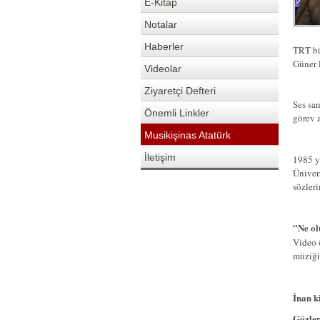
E-Kitap
Notalar
Haberler
TRT bü
Güner 
Videolar
Ziyaretçi Defteri
Ses sa
Önemli Linkler
görev a
Musikişinas Atatürk
İletişim
1985 y
Ünivers
sözler
”Ne ol
Video 
müziği 
İnan k
Gözler