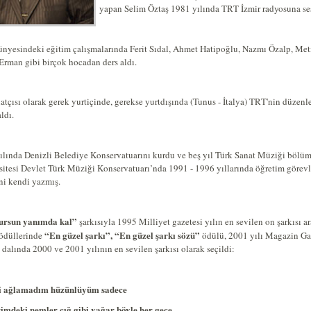
yapan Selim Öztaş 1981 yılında TRT İzmir radyosuna ses 
nyesindeki eğitim çalışmalarında Ferit Sıdal, Ahmet Hatipoğlu, Nazmı Özalp, Meti
Erman gibi birçok hocadan ders aldı.
natçısı olarak gerek yurtiçinde, gerekse yurtdışında (Tunus - İtalya) TRT'nin düze
ldı.
ılında Denizli Belediye Konservatuarını kurdu ve beş yıl Türk Sanat Müziği bölüm 
itesi Devlet Türk Müziği Konservatuarı’nda 1991 - 1996 yıllarında öğretim görevlis
ini kendi yazmış.
ursun yanımda kal”
şarkısıyla 1995 Milliyet gazetesi yılın en sevilen on şarkısı ar
“En güzel şarkı”, “En güzel şarkı sözü”
ödüllerinde
ödülü, 2001 yılı Magazin Gaze
dalında 2000 ve 2001 yılının en sevilen şarkısı olarak seçildi:
i ağlamadım hüzünlüyüm sadece
imdeki nemler çığ gibi yağar böyle her gece