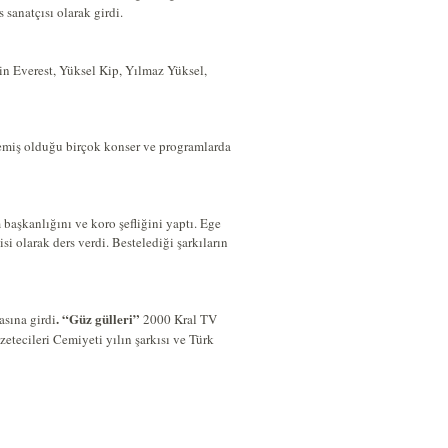
sanatçısı olarak girdi.
n Everest, Yüksel Kip, Yılmaz Yüksel,
nlemiş olduğu birçok konser ve programlarda
başkanlığını ve koro şefliğini yaptı. Ege
i olarak ders verdi. Bestelediği şarkıların
. “Güz gülleri”
asına girdi
2000 Kral TV
tecileri Cemiyeti yılın şarkısı ve Türk