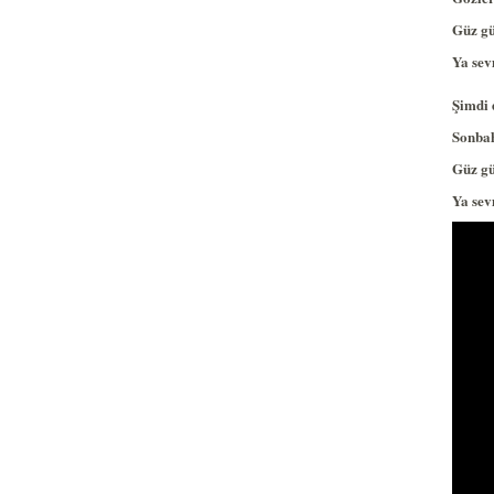
Güz gü
Ya sev
Şimdi 
Sonbah
Güz gü
Ya sev