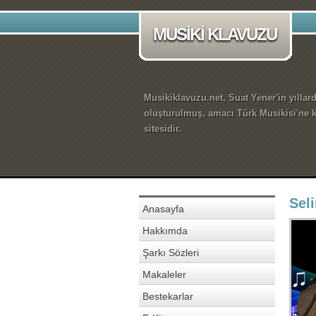
MUSİKİ KLAVUZU
Musikiklavuzu.net, Suat Yener'in yıllar
oluşturulmuş, amacı Türk Musikisi'ne k
sitesidir.
Sel
Anasayfa
Hakkımda
Şarkı Sözleri
Makaleler
Bestekarlar