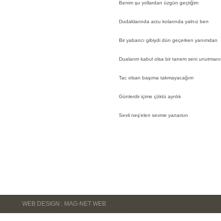
Benim şu yollardan üzgün geçtiğim
Dudaklarında arzu kolarında yalnız ben
Bir yabancı gibiydi dün geçerken yanımdan
Dualarım kabul olsa bir tanem seni unutmanı
Tac olsan başıma takmayacağım
Günlerdir içime çöktü ayrılık
Sevil neş'elen sevme yanarsın
WEB DESIGN : MAG-NET WEB