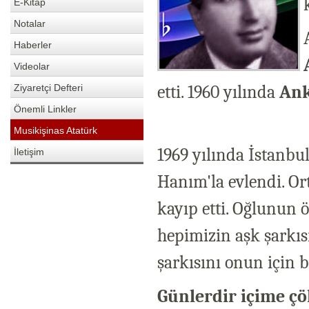
E-Kitap
Notalar
Haberler
Videolar
etti. 1960 yılında
Ank
Ziyaretçi Defteri
Önemli Linkler
Musikişinas Atatürk
1969 yılında İstanbu
İletişim
Hanım'la evlendi. Or
kayıp etti. Oğlunun 
hepimizin aşk şarkı
şarkısını onun için b
Günlerdir içime çö