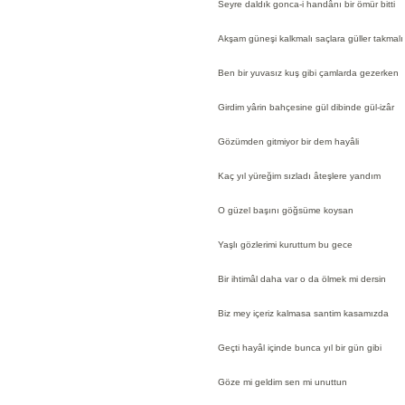
Seyre daldık gonca-i handânı bir ömür bitti
Akşam güneşi kalkmalı saçlara güller takmalı
Ben bir yuvasız kuş gibi çamlarda gezerken
Girdim yârin bahçesine gül dibinde gül-izâr
Gözümden gitmiyor bir dem hayâli
Kaç yıl yüreğim sızladı âteşlere yandım
O güzel başını göğsüme koysan
Yaşlı gözlerimi kuruttum bu gece
Bir ihtimâl daha var o da ölmek mi dersin
Biz mey içeriz kalmasa santim kasamızda
Geçti hayâl içinde bunca yıl bir gün gibi
Göze mi geldim sen mi unuttun