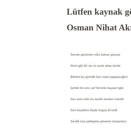
Lütfen kaynak gö
Osman Nihat Akı
Sensin gözümün nûru baharı güneşi
Ahım gibi âh var mı aceb ahlar içinde
Bilmem bu gönülle ben nasıl yaşayacağım
İçimde bir arzu var"Seninle kaçsam"gibi
Sen arzu ettin bu ayrılık senden eserdir
Sen küçükten böyle hoppa bî-vefâ
Sevdâ ona yaklaşma yanarsın tutuşursun