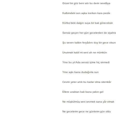
Güzel bir göz beni attı bu derin sevdâya
Kalbimdeki son aşka inerken kara perde
Körfez'deki dalgın suya bir bak göreceksin
Sensiz geçen her gün gecelerden de siyahtı
Şu seven kalbin feryâdını duy bir gece olsun
Unutmak kabil mi seni ah ne mümkün
Yine bu yıl Ada sensiz içime hiç sinmedi
Yine aşkı bana dudağınla sun
Cevrin yeter artık bu kadar olma sitemkâr
Ellere uzaktan bak bana yakın gel
Ne müşkülmüş seni sevmek sana yâr olmak
Ne gecelerim gece ne günlerim gün oldu