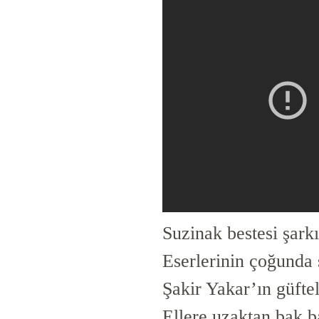
Suzinak bestesi şark
Eserlerinin çoğunda 
Şakir Yakar’ın güft
Ellere uzaktan bak b