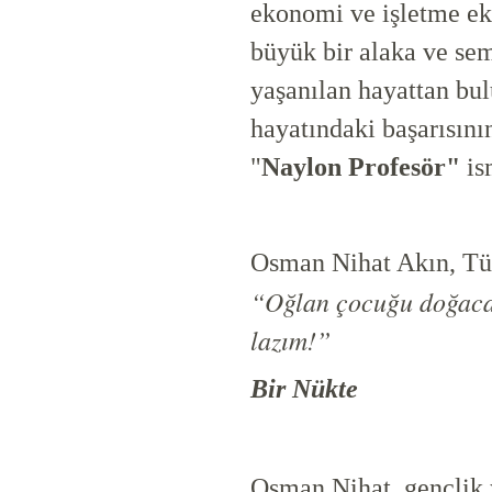
ekonomi ve işletme ek
büyük bir alaka ve semp
yaşanılan hayattan bulu
hayatındaki başarısının 
"
Naylon Profesör"
is
Osman Nihat Akın, Tür
“Oğlan çocuğu doğacak
lazım!”
Bir Nükte
Osman Nihat, gençlik y