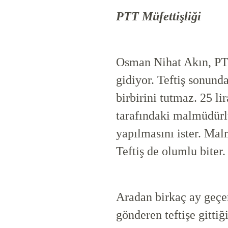
PTT Müfettişliği
Osman Nihat Akın, PTT 
gidiyor. Teftiş sonunda
birbirini tutmaz. 25 l
tarafındaki malmüdürl
yapılmasını ister. Mal
Teftiş de olumlu biter.
Aradan birkaç ay geçer
gönderen teftişe gitt