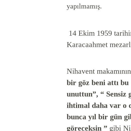
yapılmamış.
14 Ekim 1959 tarihi
Karacaahmet mezarlı
Nihavent makamının v
bir göz beni attı b
unuttun”, “ Sensiz 
ihtimal daha var o 
bunca yıl bir gün gi
göreceksin ”
gibi Ni