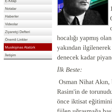
E-Kitap
Notalar
Haberler
Videolar
Ziyaretçi Defteri
hocalığı yapmış olan
Önemli Linkler
yakından ilgilenerek
Musikişinas Atatürk
İletişim
denecek kadar piyano
İlk Beste:
Osman Nihat Akın, 
Rasim'in de torunudur
önce iktisat eğitimi
fiilen uğraşmağa baş