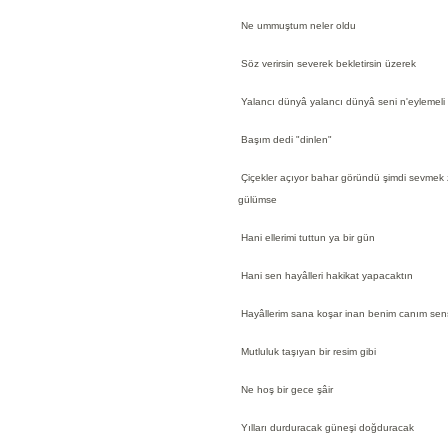
Ne ummuştum neler oldu
Söz verirsin severek bekletirsin üzerek
Yalancı dünyâ yalancı dünyâ seni n'eylemeli
Başım dedi "dinlen"
Çiçekler açıyor bahar göründü şimdi sevmek
gülümse
Hani ellerimi tuttun ya bir gün
Hani sen hayâlleri hakikat yapacaktın
Hayâllerim sana koşar inan benim canım sen
Mutluluk taşıyan bir resim gibi
Ne hoş bir gece şâir
Yılları durduracak güneşi doğduracak