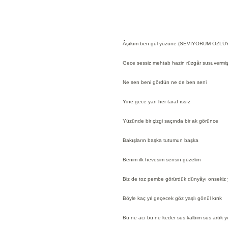
Âşıkım ben gül yüzüne (SEVİYORUM ÖZL
Gece sessiz mehtab hazin rüzgâr susuvermi
Ne sen beni gördün ne de ben seni
Yine gece yarı her taraf ıssız
Yüzünde bir çizgi saçında bir ak görünce
Bakışların başka tutumun başka
Benim ilk hevesim sensin güzelim
Biz de toz pembe görürdük dünyâyı onsekiz
Böyle kaç yıl geçecek göz yaşlı gönül kırık
Bu ne acı bu ne keder sus kalbim sus artık y