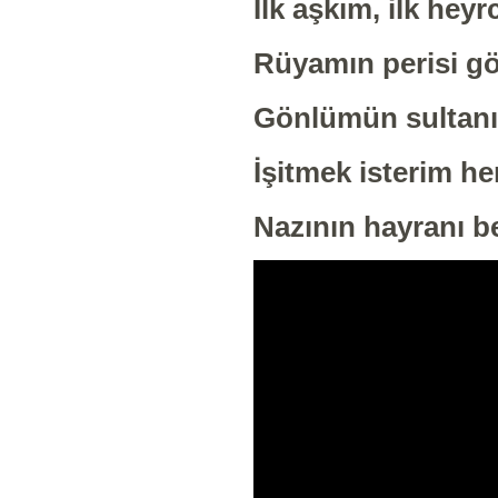
İlk aşkım, ilk he
Rüyamın perisi 
Gönlümün sultanı
İşitmek isterim he
Nazının hayranı b