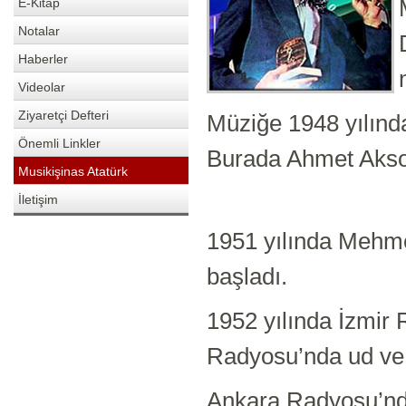
E-Kitap
Notalar
Haberler
Videolar
Ziyaretçi Defteri
Müziğe 1948 yılında
Önemli Linkler
Burada Ahmet Aksoy
Musikişinas Atatürk
İletişim
1951 yılında Mehme
başladı.
1952 yılında İzmir 
Radyosu’nda ud ve 
Ankara Radyosu’nd