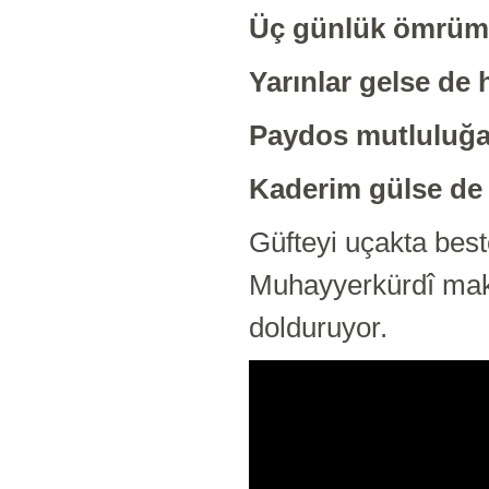
Üç günlük ömrümü
Yarınlar gelse de
Paydos mutluluğa
Kaderim gülse de
Güfteyi uçakta best
Muhayyerkürdî maka
dolduruyor.