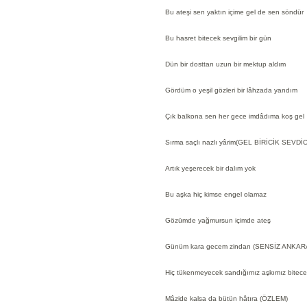
Bu ateşi sen yaktın içime gel de sen söndür
Bu hasret bitecek sevgilim bir gün
Dün bir dosttan uzun bir mektup aldım
Gördüm o yeşil gözleri bir lâhzada yandım
Çık balkona sen her gece imdâdıma koş gel
Sırma saçlı nazlı yârim(GEL BİRİCİK SEVD
Artık yeşerecek bir dalım yok
Bu aşka hiç kimse engel olamaz
Gözümde yağmursun içimde ateş
Günüm kara gecem zindan (SENSİZ ANKAR
Hiç tükenmeyecek sandığımız aşkımız bitece
Mâzide kalsa da bütün hâtıra (ÖZLEM)