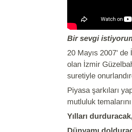
Bir sevgi istiyoru
20 Mayıs 2007' de 
olan İzmir Güzelba
suretiyle onurlandır
Piyasa şarkıları ya
mutluluk temalarını 
Yılları durduraca
Dünyamı dolduraca