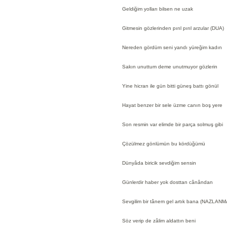
Geldiğim yolları bilsen ne uzak
Gitmesin gözlerinden pırıl pırıl arzular (DUA)
Nereden gördüm seni yandı yüreğim kadın
Sakın unuttum deme unutmuyor gözlerin
Yine hicran ile gün bitti güneş battı gönül
Hayat benzer bir sele üzme canın boş yere
Son resmin var elimde bir parça solmuş gibi
Çözülmez gönlümün bu kördüğümü
Dünyâda biricik sevdiğim sensin
Günlerdir haber yok dosttan cânândan
Sevgilim bir tânem gel artık bana (NAZLANM
Söz verip de zâlim aldattın beni