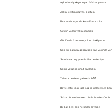
Aşkın beni yakıyor niye hâlâ kaçıyorsun
Aşkını çektim gözyaşı döktüm
Ben senin kapında kula dönmezdim
Gittiğin yolları yakın sanarak
Gönlümde özleminle yolunu bekliyorum
Sen gül dalında gonca ben dağ yolunda yo
Senelerce boş yere ümitler beslemişim
Senin yollarına umut bağladım
Yıllardır beklerim gelmedin hâlâ
Böyle çatık kaşlı taşlı söz ile geleceksen ba
Sakın dönme istemem bütün ümitler söndü
Bir bak beni sen ne kadar severdin