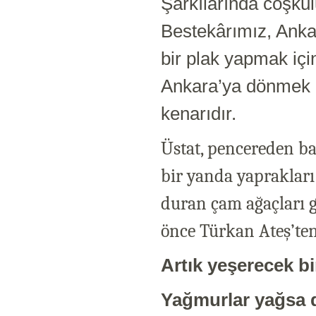
Şarkılarında coşkul
Bestekârımız, Anka
bir plak yapmak için
Ankara’ya dönmek ü
kenarıdır.
Üstat, pencereden b
bir yanda yaprakları
duran çam ağaçları g
önce Türkan Ateş’ten a
Artık yeşerecek bi
Yağmurlar yağsa 