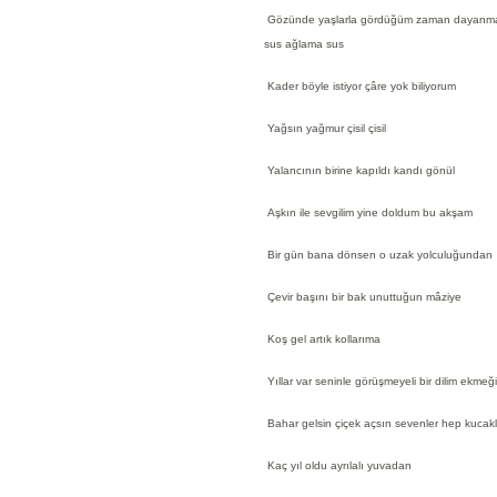
Gözünde yaşlarla gördüğüm zaman dayanma
sus ağlama sus
Kader böyle istiyor çâre yok biliyorum
Yağsın yağmur çisil çisil
Yalancının birine kapıldı kandı gönül
Aşkın ile sevgilim yine doldum bu akşam
Bir gün bana dönsen o uzak yolculuğundan
Çevir başını bir bak unuttuğun mâziye
Koş gel artık kollarıma
Yıllar var seninle görüşmeyeli bir dilim ekmeğ
Bahar gelsin çiçek açsın sevenler hep kucak
Kaç yıl oldu ayrılalı yuvadan