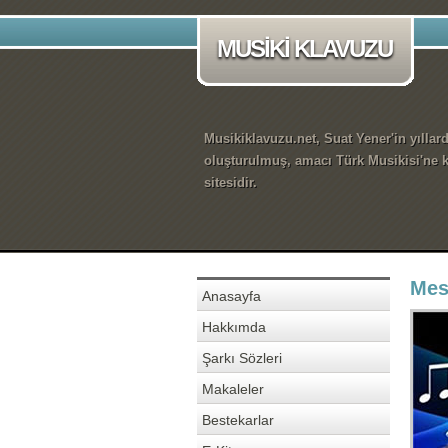
MUSİKİ KLAVUZU
Musikiklavuzu.net, Suat Yener'in yıllar
oluşturulmuş, amacı Türk Musikisi'ne k
sitesidir.
Mes
Anasayfa
Hakkımda
Şarkı Sözleri
Makaleler
Bestekarlar