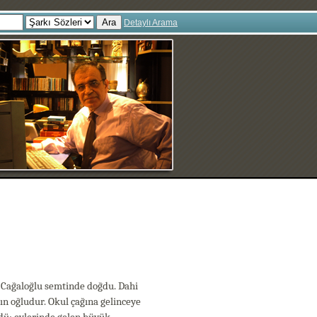
Ara
Detaylı Arama
 Cağaloğlu semtinde doğdu. Dahi
n oğludur. Okul çağına gelinceye