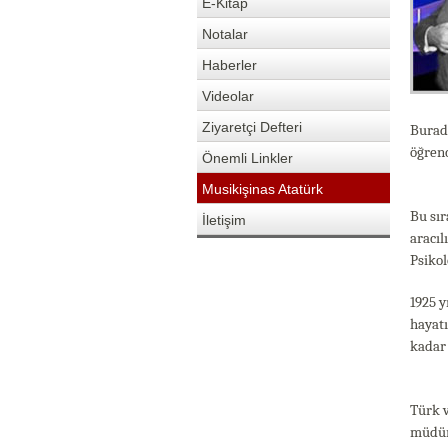
E-Kitap
Notalar
Haberler
Videolar
Ziyaretçi Defteri
Burad
öğrenc
Önemli Linkler
Musikişinas Atatürk
Bu sır
İletişim
aracıl
Psikol
1925 
hayatı
kadar 
Türk v
müdürl