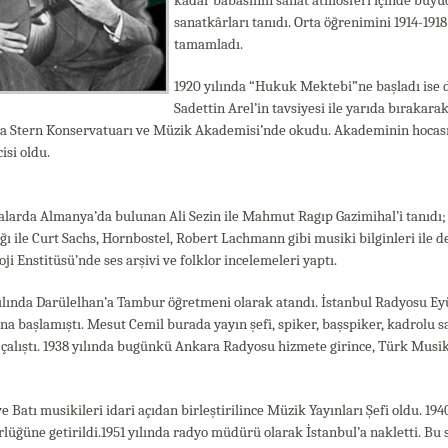
kadar babasının sanat atmosferi içinde büyü
sanatkârları tanıdı. Orta öğrenimini 1914-1918
tamamladı.
1920 yılında “Hukuk Mektebi”ne başladı ise d
Sadettin Arel’in tavsiyesi ile yarıda bırakarak
a Stern Konservatuarı ve Müzik Akademisi’nde okudu. Akademinin hocası
isi oldu.
alarda Almanya’da bulunan Ali Sezin ile Mahmut Ragıp Gazimihal’i tanıdı; 
ığı ile Curt Sachs, Hornbostel, Robert Lachmann gibi musiki bilginleri ile de
oji Enstitüsü’nde ses arşivi ve folklor incelemeleri yaptı.
yılında Darülelhan’a Tambur öğretmeni olarak atandı. İstanbul Radyosu E
na başlamıştı. Mesut Cemil burada yayın şefi, spiker, başspiker, kadrolu 
çalıştı. 1938 yılında bugünkü Ankara Radyosu hizmete girince, Türk Musikis
e Batı musikileri idari açıdan birleştirilince
Müzik Yayınları Şefi
oldu. 194
üğüne getirildi.1951 yılında radyo müdürü olarak İstanbul’a nakletti. Bu 