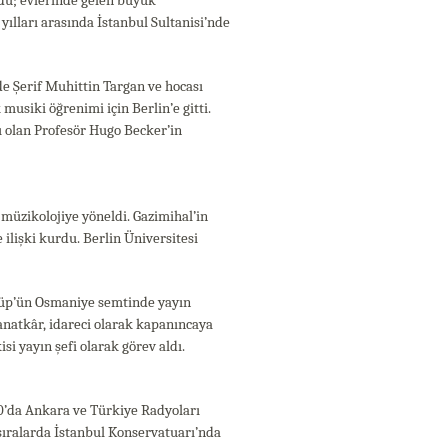
dü; evlerinde gelen büyük
 yılları arasında İstanbul Sultanisi’nde
e Şerif Muhittin Targan ve hocası
 musiki öğrenimi için Berlin’e gitti.
 olan Profesör Hugo Becker’in
müzikolojiye yöneldi. Gazimihal’in
 ilişki kurdu. Berlin Üniversitesi
yüp’ün Osmaniye semtinde yayın
sanatkâr, idareci olarak kapanıncaya
i yayın şefi olarak görev aldı.
0’da Ankara ve Türkiye Radyoları
sıralarda İstanbul Konservatuarı’nda