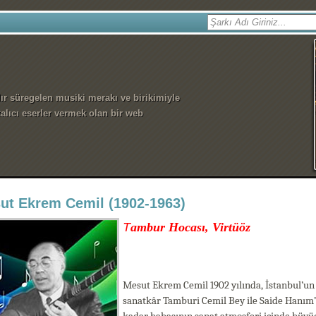
dır süregelen musiki merakı ve birikimiyle
alıcı eserler vermek olan bir web
ut Ekrem Cemil (1902-1963)
T
ambur Hocası, Virtüöz
Mesut Ekrem Cemil 1902 yılında, İstanbul’un
sanatkâr Tamburi Cemil Bey ile Saide Hanım’ı