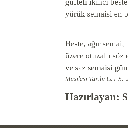
güfteli ikinci best
yürük semaisi en pa
Beste, ağır semai,
üzere otuzaltı söz
ve saz semaisi gün
Musikisi Tarihi C:1 S: 
Hazırlayan: S