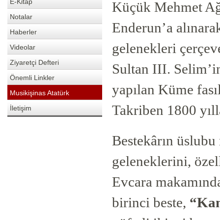
E-Kitap
Küçük Mehmet Ağa,
Notalar
Enderun’a alınarak
Haberler
gelenekleri çerçeve
Videolar
Ziyaretçi Defteri
Sultan III. Selim’
Önemli Linkler
yapılan Küme fasıl
Musikişinas Atatürk
Takriben 1800 yıll
İletişim
Bestekârın üslubu
geleneklerini, özel
Evcara makamınd
birinci beste,
“Kam