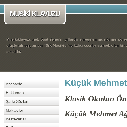
MUSİKİ KLAVUZU
Musikiklavuzu.net, Suat Yener'in yıllardır süregelen musiki merakı ve
oluşturulmuş, amacı Türk Musikisi'ne kalıcı eserler vermek olan bir
sitesidir.
Küçük Mehmet
Anasayfa
Hakkımda
Klasik Okulun Öne
Şarkı Sözleri
Makaleler
Küçük Mehmet A
Bestekarlar