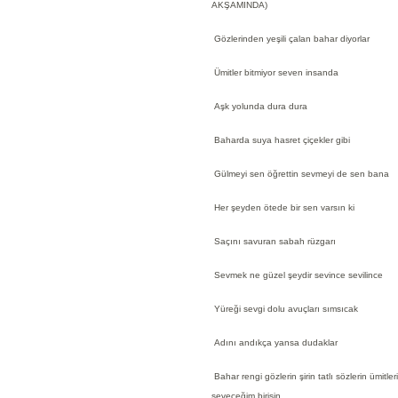
AKŞAMINDA)
Gözlerinden yeşili çalan bahar diyorlar
Ümitler bitmiyor seven insanda
Aşk yolunda dura dura
Baharda suya hasret çiçekler gibi
Gülmeyi sen öğrettin sevmeyi de sen bana
Her şeyden ötede bir sen varsın ki
Saçını savuran sabah rüzgarı
Sevmek ne güzel şeydir sevince sevilince
Yüreği sevgi dolu avuçları sımsıcak
Adını andıkça yansa dudaklar
Bahar rengi gözlerin şirin tatlı sözlerin ümitler
seveceğim birisin