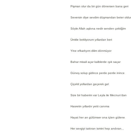
Pişman olur da bir gün dönersen bana geri
Seversin diye sevdim düşmandan beter oldu
Söyle Allah aşkına nedir senden çektiğim
Ümitle bekliyorum yıllardan beri
Yine efkarlıyım dilim dönmüyor
Bahar misali açar kalblerde ışık saçar
Güneş solup gidince perde perde inince
Çiçekli yollardan geçerek gel
Size bir haberim var Leyla ile Mecnun'dan
Hasretin yıllardır yetti canıma
Hayat her an gülümser ona içten gülene
Her sevgiyi tattıran ismini hep andıran...