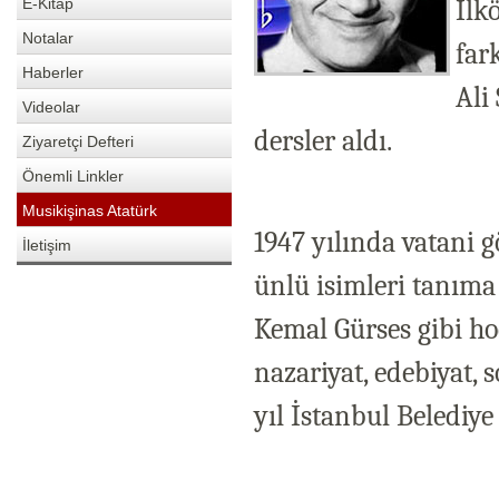
İlk
E-Kitap
Notalar
far
Haberler
Ali
Videolar
dersler aldı.
Ziyaretçi Defteri
Önemli Linkler
Musikişinas Atatürk
1947 yılında vatani g
İletişim
ünlü isimleri tanıma
Kemal Gürses gibi ho
nazariyat, edebiyat, s
yıl İstanbul Belediye