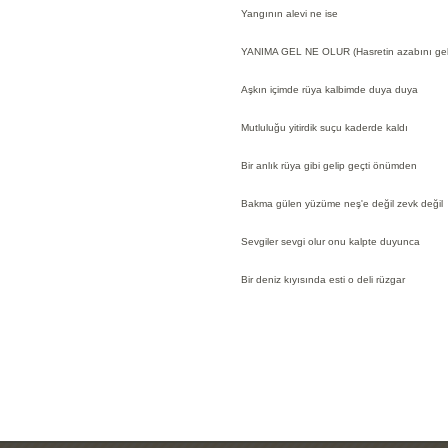
Yangının alevi ne ise
YANIMA GEL NE OLUR (Hasretin azabını geliş
Aşkın içimde rüya kalbimde duya duya
Mutluluğu yitirdik suçu kaderde kaldı
Bir anlık rüya gibi gelip geçti önümden
Bakma gülen yüzüme neş'e değil zevk değil
Sevgiler sevgi olur onu kalpte duyunca
Bir deniz kıyısında esti o deli rüzgar