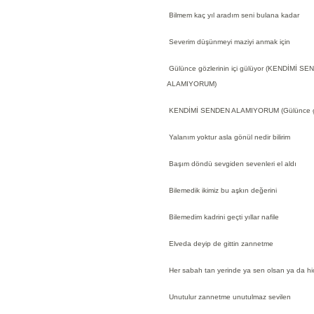
Bilmem kaç yıl aradım seni bulana kadar
Severim düşünmeyi maziyi anmak için
Gülünce gözlerinin içi gülüyor (KENDİMİ S
ALAMIYORUM)
KENDİMİ SENDEN ALAMIYORUM (Gülünce gözle
Yalanım yoktur asla gönül nedir bilirim
Başım döndü sevgiden sevenleri el aldı
Bilemedik ikimiz bu aşkın değerini
Bilemedim kadrini geçti yıllar nafile
Elveda deyip de gittin zannetme
Her sabah tan yerinde ya sen olsan ya da hi
Unutulur zannetme unutulmaz sevilen