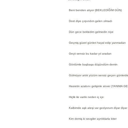
Beni benden alıyor (BEKLEDİĞİM GÜN)
Dost diye çırpındım gelen olmadı
Dün gece bekledim gelmedin niye
Geçmiş güzel günleri hayal edip yanmadan
Geçti sensiz bu kadar yıl aradan
Gönlümle başbaşa düşündüm demin
Gülmüyor artık yüzüm sensiz geçen günlerd
Hasretin azabını gelişinle atıver (YANIMA 
Hiçlik ile varlık neden iç içe
Kalbimde aşk ateşi var geziyorum diyar diyar
Kim demiş ki sevgiler ayrılıklarla biter