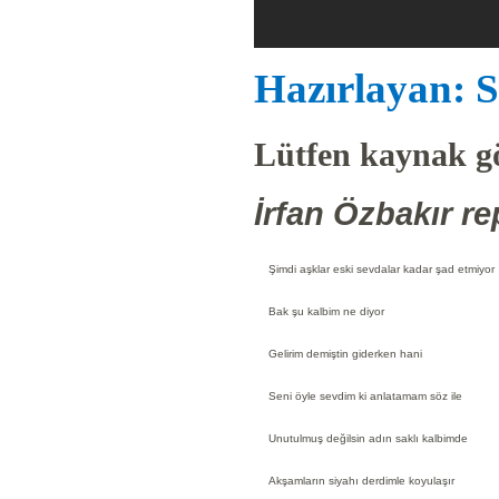
Hazırlayan: S
Lütfen kaynak gö
İrfan Özbakır re
Şimdi aşklar eski sevdalar kadar şad etmiyor
Bak şu kalbim ne diyor
Gelirim demiştin giderken hani
Seni öyle sevdim ki anlatamam söz ile
Unutulmuş değilsin adın saklı kalbimde
Akşamların siyahı derdimle koyulaşır