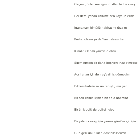
Geçen günler sevdiğim dostları bir bir almış
Her derdi yanan kalbime sen koydun elinle
İnanamam bir türlü hakikat mı rüya mı
Ferhat olsam şu dağları delsem ben
Kınalıdır kınalı yarimin o elleri
Sitem etmem bir daha boş yere naz etmezse
Acı her an içimde neş'eyi hiç görmedim
Bilmem hatırlar mısın tanıştığımız yeri
Bir sen kaldın içimde bir de o hatıralar
Bir ümit belki de gelirsin diye
Bir yalancı sevgi için yanma gönlüm için için
Gün gelir unutulur o dost bildiklerimiz