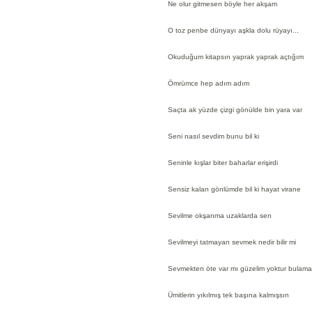
Ne olur gitmesen böyle her akşam
O toz penbe dünyayı aşkla dolu rüyayı...
Okuduğum kitapsın yaprak yaprak açtığım
Ömrümce hep adım adım
Saçta ak yüzde çizgi gönülde bin yara var
Seni nasıl sevdim bunu bil ki
Seninle kışlar biter baharlar erişirdi
Sensiz kalan gönlümde bil ki hayat virane
Sevilme okşanma uzaklarda sen
Sevilmeyi tatmayan sevmek nedir bilir mi
Sevmekten öte var mı güzelim yoktur bulama
Ümitlerin yıkılmış tek başına kalmışsın