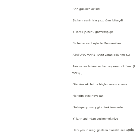
Sen gülünce açılırdı
Şarkımı senin için yazdığımı bilseydin
Yıllardır yüzünü görmemiş gibi
Bir haber var Leyla ile Mecnun'dan
ATATÜRK MARŞI (Aziz vatan bölünmez..)
Aziz vatan bölünmez kardeş kanı dökülmez
MARŞI)
Gönlümdeki fırtına böyle devam ederse
Her gün aynı heyecan
Gül ürperiyormuş gibi titrek teninizde
Yılların ardından seslenmek niye
Hani yosun rengi gözlerin olacaktı senin(Bİ