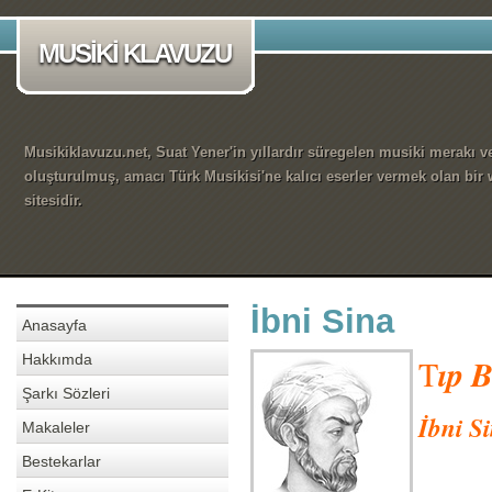
MUSİKİ KLAVUZU
Musikiklavuzu.net, Suat Yener'in yıllardır süregelen musiki merakı ve
oluşturulmuş, amacı Türk Musikisi'ne kalıcı eserler vermek olan bir
sitesidir.
İbni Sina
Anasayfa
Hakkımda
T
ıp 
Şarkı Sözleri
İbni S
Makaleler
Bestekarlar