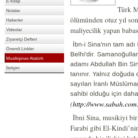
E-Kitap
Türk Mu
Notalar
ölümünden otuz yıl sonr
Haberler
maliyecilik yapan baba
Videolar
Ziyaretçi Defteri
İbn-i Sina'nın tam adı 
Önemli Linkler
Belhi'dir. Samanoğullar
Musikişinas Atatürk
adamı Abdullah Bin Sina
İletişim
tanınır. Yalnız doğuda 
sayılan İranlı Müslüma
sahibi olduğu için daha
(
http://www.sabah.com.t
İbni Sina, musikiyi bir
Farabi gibi El-Kindi’nin