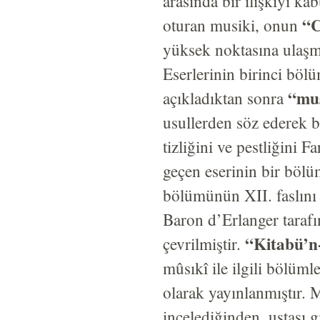
arasında bir ilişkiyi ka
“C
oturan musiki, onun
yüksek noktasına ulaşmış
Eserlerinin birinci b
“mus
açıkladıktan sonra
usullerden söz ederek b
tizliğini ve pestliğini 
geçen eserinin bir bölü
bölümünün XII. faslını
Baron d’Erlanger taraf
“Kitabü’n
çevrilmiştir.
mûsıkî ile ilgili bölüm
olarak yayınlanmıştır. M
incelediğinden, ustası 