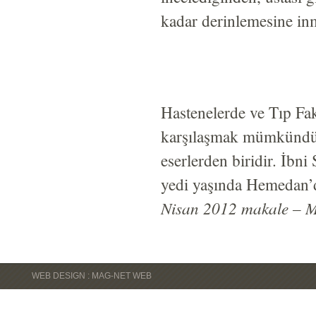
kadar derinlemesine in
Hastenelerde ve Tıp Fakü
karşılaşmak mümkündür
eserlerden biridir. İbni
yedi yaşında Hemedan’d
Nisan 2012 makale – Mu
WEB DESIGN : MAG-NET WEB