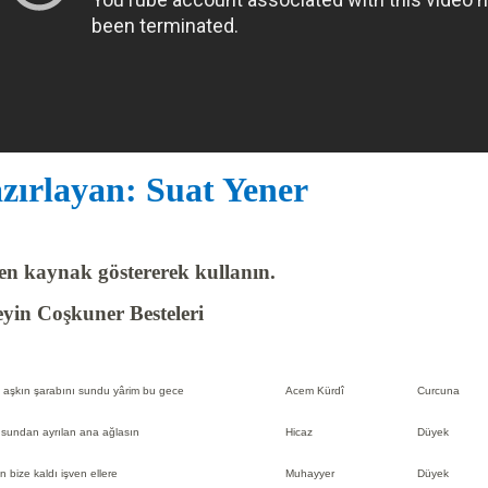
zırlayan: Suat Yener
en kaynak göstererek kullanın.
yin Coşkuner Besteleri
aşkın şarabını sundu yârim bu gece
Acem Kürdî
Curcuna
sundan ayrılan ana ağlasın
Hicaz
Düyek
 bize kaldı işven ellere
Muhayyer
Düyek