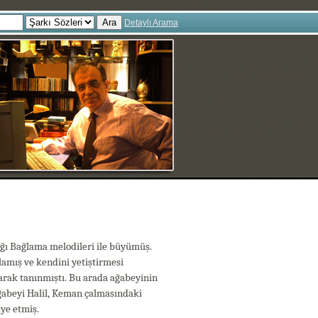
Ara
Detaylı Arama
ığı Bağlama melodileri ile büyümüş.
şlamış ve kendini yetiştirmesi
arak tanınmıştı. Bu arada ağabeyinin
Ağabeyi Halil, Keman çalmasındaki
ye etmiş.