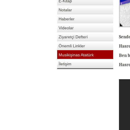
E-Kitap
Notalar
Haberler
Videolar
Ziyaretçi Defteri
Sende
Önemli Linkler
Hasre
Musikişinas Atatürk
Ben b
İletişim
Hasre