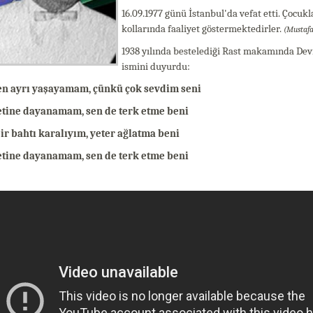
16.09.1977 günü İstanbul'da vefat etti. Çocukl
kollarında faaliyet göstermektedirler.
(Mustafa
1938 yılında bestelediği Rast makamında Devr
ismini duyurdu:
n ayrı yaşayamam, çünkü çok sevdim seni
tine dayanamam, sen de terk etme beni
ir bahtı karalıyım, yeter ağlatma beni
tine dayanamam, sen de terk etme beni