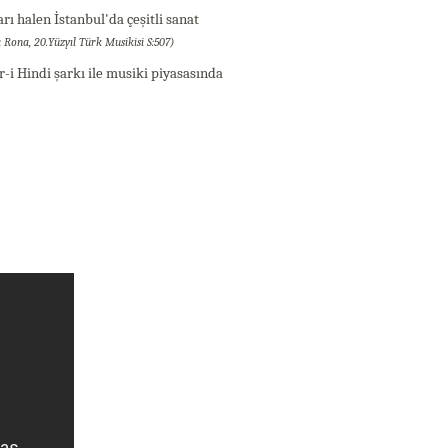
arı halen İstanbul'da çeşitli sanat
 Rona, 20.Yüzyıl Türk Musikisi S:507)
-i Hindi şarkı ile musiki piyasasında