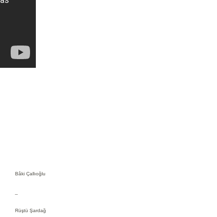
Bâki Çallıoğlu
_
Rüştü Şardağ