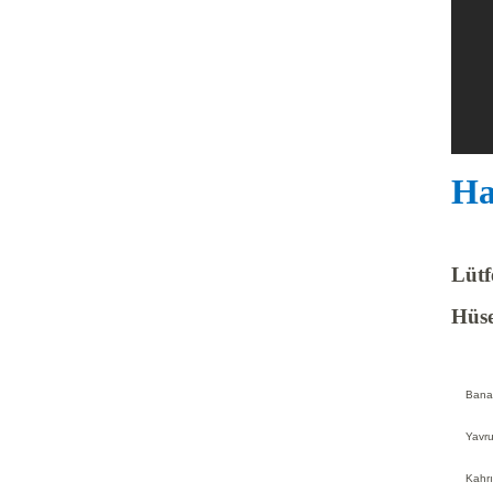
Ha
Lütf
Hüse
Bana 
Yavru
Kahrın