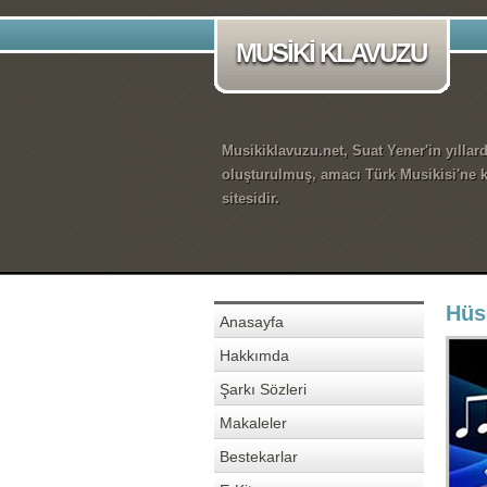
MUSİKİ KLAVUZU
Musikiklavuzu.net, Suat Yener'in yıllar
oluşturulmuş, amacı Türk Musikisi'ne k
sitesidir.
Hüs
Anasayfa
Hakkımda
Şarkı Sözleri
Makaleler
Bestekarlar