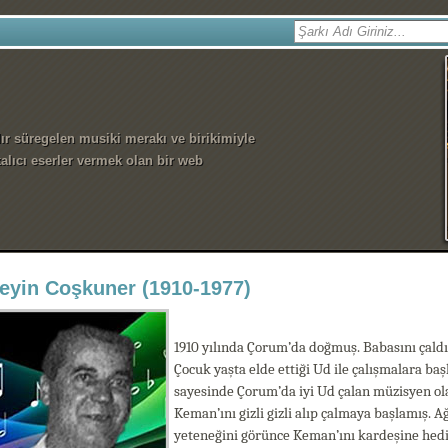
dır süregelen musiki merakı ve birikimiyle
alıcı eserler vermek olan bir web
eyin Coşkuner (1910-1977)
1910 yılında Çorum’da doğmuş. Babasını çald
Çocuk yaşta elde ettiği Ud ile çalışmalara ba
sayesinde Çorum’da iyi Ud çalan müzisyen ol
Keman’ını gizli gizli alıp çalmaya başlamış. 
yeteneğini görünce Keman’ını kardeşine hedi