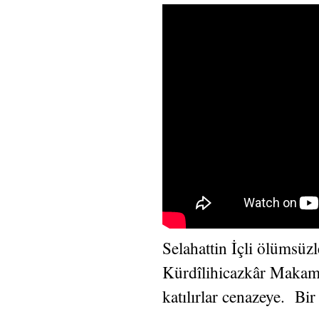
Selahattin İçli ölümsüzl
Kürdîlihicazkâr Makamınd
katılırlar cenazeye. Bir 