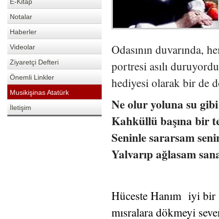
E-Kitap
Notalar
Haberler
Odasının duvarında, he
Videolar
Ziyaretçi Defteri
portresi asılı duruyo
Önemli Linkler
hediyesi olarak bir de 
Musikişinas Atatürk
Ne olur yoluna su gib
İletişim
Kahküllü başına bir t
Seninle sararsam seni
Yalvarıp ağlasam san
Hüceste Hanım iyi bir 
mısralara dökmeyi sev