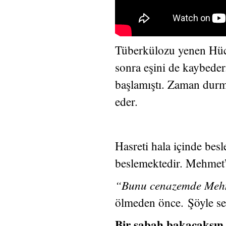
Tüberkülozu yenen Hüce
sonra eşini de kaybeder
başlamıştı. Zaman durma
eder.
Hasreti hala içinde be
beslemektedir. Mehmet’
“Bunu cenazemde Mehm
ölmeden önce. Şöyle s
Bir sabah bakacaksın