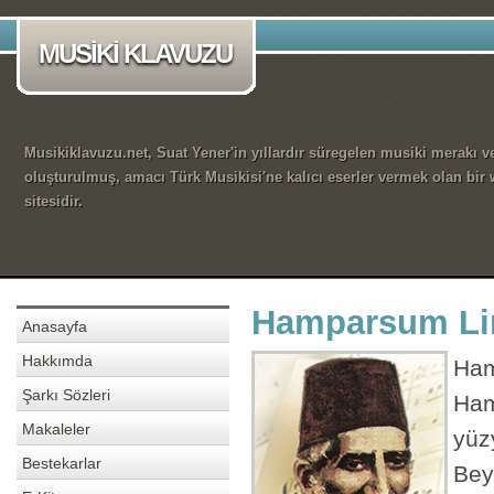
MUSİKİ KLAVUZU
Musikiklavuzu.net, Suat Yener'in yıllardır süregelen musiki merakı ve
oluşturulmuş, amacı Türk Musikisi'ne kalıcı eserler vermek olan bir
sitesidir.
Hamparsum Lim
Anasayfa
Hakkımda
Ham
Şarkı Sözleri
Ham
Makaleler
yüz
Bestekarlar
Bey