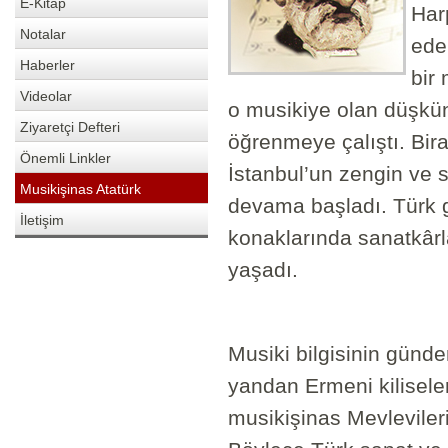
E-Kitap
Har
Notalar
eder
Haberler
bir 
Videolar
o musikiye olan düşkün
Ziyaretçi Defteri
öğrenmeye çalıştı. Bir
Önemli Linkler
İstanbul’un zengin ve 
Musikişinas Atatürk
devama başladı. Türk ge
İletişim
konaklarında sanatkârl
yaşadı.
Musiki bilgisinin günden
yandan Ermeni kiliseler
musikişinas Mevleviler