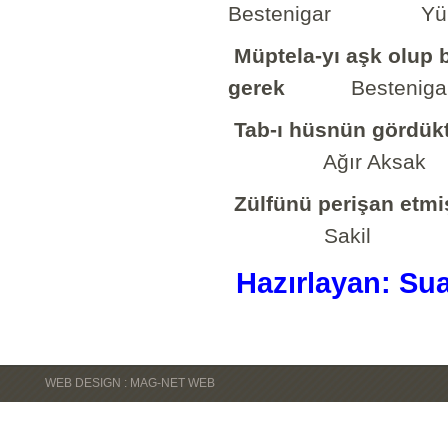
Bestenigar Yürü
Müptela-yı aşk olup 
gerek
Bestenigar
Tab-ı hüsnün gördükt
Ağır Aksak
Zülfünü perişan etmi
Sakil
Hazırlayan: Sua
WEB DESIGN : MAG-NET WEB