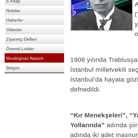
E-Kitap
A
Notalar
(
Haberler
y
Videolar
o
Ziyaretçi Defteri
Önemli Linkler
Musikişinas Atatürk
1908 yılında Trablusşa
İletişim
İstanbul milletvekili s
İstanbul’da hayata göz
defnedildi.
“Kır Menekşeleri”, “Y
Yollarında”
adında şiir 
adında iki adet masnum