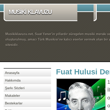
MUSİKİ KLAVUZU
Musikiklavuzu.net, Suat Yener'in yıllardır süregelen musiki merakı ve
oluşturulmuş, amacı Türk Musikisi'ne kalıcı eserler vermek olan bir
sitesidir.
Fuat Hulusi De
Anasayfa
Hakkımda
1
Şarkı Sözleri
İ
Makaleler
o
Bestekarlar
o