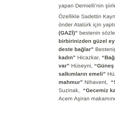
yapan Demielli’nin şiirl
Özellikle Sadettin Kay
önder Atatürk için yapt
(GAZİ)”
bestenin sözler
birbirinizden güzel e
deste bağlar”
Besteni
kadın”
Hicazkar,
“Bağ
var”
Hüseyni,
“Güneş 
salkımların emeli”
Hü
mahmur”
Nihavent,
“
Suzinak,
“Gecemiz ka
Acem Aşiran makamında