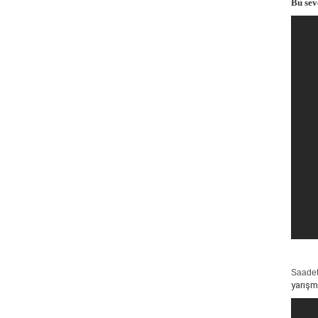
Bu sev
Saadet
yarışm