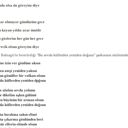
a olsa da göreyim diye
lar olmuyor gündüzüm gece
kayan yıldız arar ümitle
 gözlerim her gün her gece
recik olsun göreyim diye
Baktagir'in bestelediği "
Bu sevda küllerden yeniden doğsun" şarkısının sözlerinde 
e izin ver gönlüne aksın
en ateşi yeniden yaksın
un gönüller bir volkan olsun
da küllerden yeniden dpğsun
te alalım sevda yolunu
te dikelim aşkın gülünü
in büyüsün bir orman olsun
da küllerden yeniden doğsun
ha bırakma sakın elimi
ha çıkarma gönlünden beri
ür ellerin elimde olsun