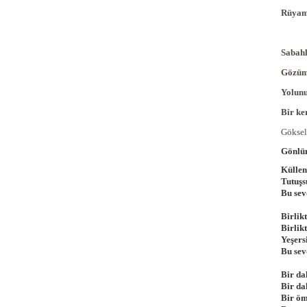
Rüyamd
Sabah
Gözüm 
Yolunu
Bir ke
Göksel 
Gönlüm
Küllen
Tutuşs
Bu sev
Birlik
Birlik
Yeşers
Bu sev
Bir da
Bir da
Bir öm