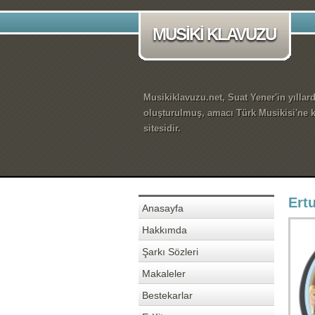
MUSİKİ KLAVUZU
Musikiklavuzu.net, Suat Yener'in yıllar
oluşturulmuş, amacı Türk Musikisi'ne k
sitesidir.
Ert
Anasayfa
Hakkımda
Şarkı Sözleri
Makaleler
Bestekarlar