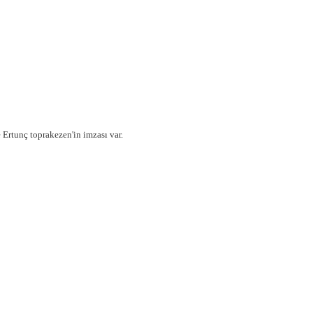
Ertunç toprakezen'in imzası var.