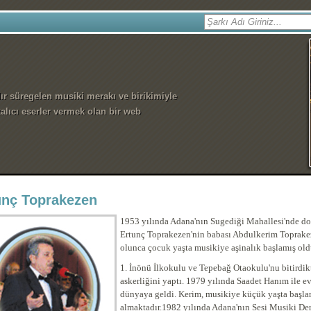
dır süregelen musiki merakı ve birikimiyle
alıcı eserler vermek olan bir web
unç Toprakezen
1953 yılında Adana'nın Sugediği Mahallesi'nde do
Ertunç Toprakezen'nin babası Abdulkerim Toprakez
olunca çocuk yaşta musikiye aşinalık başlamış ol
1. İnönü İlkokulu ve Tepebağ Otaokulu'nu bitirdik
askerliğini yaptı.
1979 yılında Saadet Hanım ile e
dünyaya geldi. Kerim, musikiye küçük yaşta başla
almaktadır.1982 yılında Adana'nın Sesi Musiki De