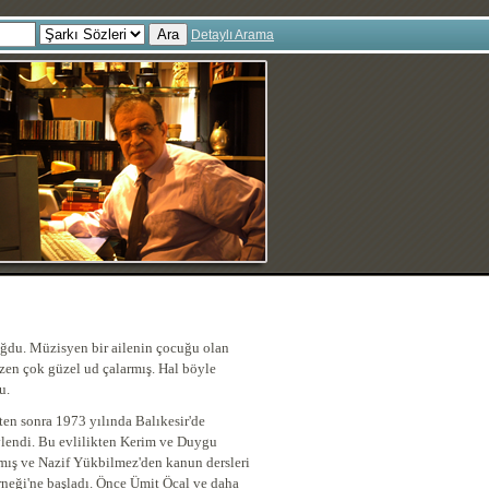
Ara
Detaylı Arama
ğdu. Müzisyen bir ailenin çocuğu olan
en çok güzel ud çalarmış. Hal böyle
du.
ten sonra 1973 yılında Balıkesir'de
vlendi. Bu evlilikten Kerim ve Duygu
mış ve Nazif Yükbilmez'den kanun dersleri
rneği'ne başladı. Önce Ümit Öcal ve daha