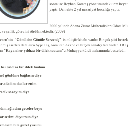
sonra ise Reyhan Karataş yönetimindeki icra heyetl
yaptı. Dernekte 2 yıl nazariyat hocalığı yaptı.
2000 yılında Adana Ziraat Mühendisleri Odası Müz
k
ve şeflik görevini sürdürmektedir. (2009)
kezen'nin
"Gönülden Gönüle Serzeniş"
isimli şiir kitabı vardır. Bir çok şiiri best
enmiş eserleri defalarca Ayşe Taş, Kamuran Akkor ve birçok sanatçı tarafından TRT p
lan
"Kayan her yıldıza bir dilek tuutum"
u Muhayyerkürdi makamında besteledi.
her yıldıza bir dilek tuutum
ü gönlüme bağlasın diye
r adadım dualar ettim
recik sorayım diye
dım ağladım geceler boyu
lar sesimi duyursun diye
rmesem bile güzel yüzünü