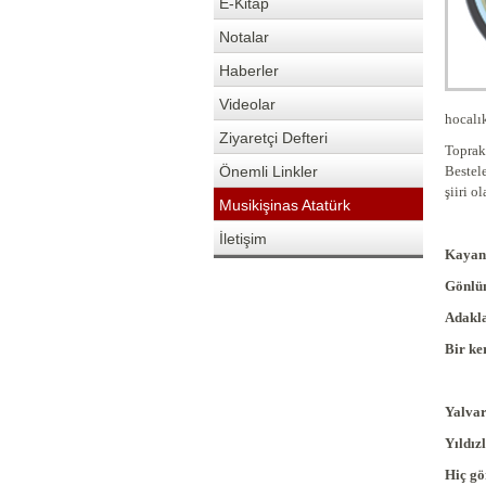
E-Kitap
Notalar
Haberler
Videolar
hocalı
Ziyaretçi Defteri
Topra
Önemli Linkler
Bestel
şiiri o
Musikişinas Atatürk
İletişim
Kayan 
Gönlüm
Adakla
Bir ke
Yalvar
Yıldız
Hiç gö