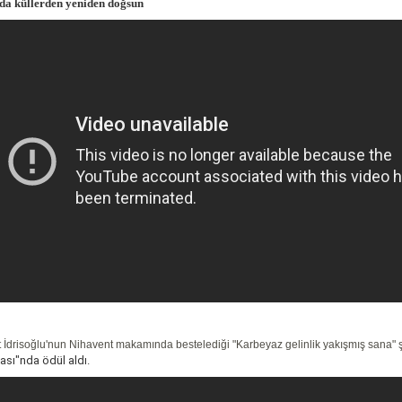
da küllerden yeniden doğsun
 İdrisoğlu'nun Nihavent makamında bestelediği "Karbeyaz gelinlik yakışmış sana" şi
ası"nda ödül aldı.