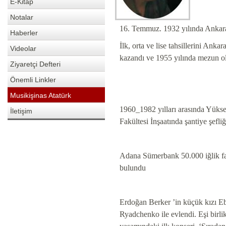
E-Kitap
Notalar
16. Temmuz. 1932 yılında Ankar
Haberler
İlk, orta ve lise tahsillerini An
Videolar
kazandı ve 1955 yılında mezun o
Ziyaretçi Defteri
Önemli Linkler
Musikişinas Atatürk
1960_1982 yılları arasında Yükse
İletişim
Fakültesi İnşaatında şantiye şefl
Adana Sümerbank 50.000 iğlik fab
bulundu
Erdoğan Berker ’in küçük kızı E
Ryadchenko ile evlendi. Eşi birli