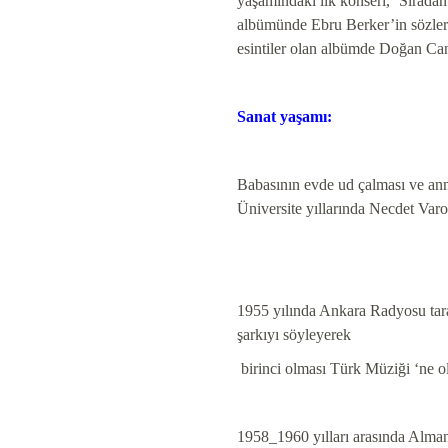
yaşamındaki ilk konseri, ‘Sıradan
albümünde Ebru Berker’in sözlerini
esintiler olan albümde Doğan Can
Sanat yaşamı:
Babasının evde ud çalması ve anne
Üniversite yıllarında Necdet Varo
1955 yılında Ankara Radyosu tara
şarkıyı söyleyerek
birinci olması Türk Müziği ‘ne o
1958_1960 yılları arasında Alman