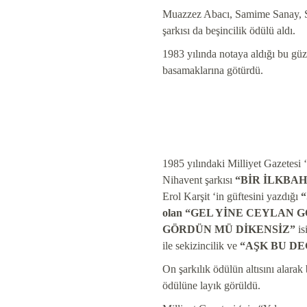
Muazzez Abacı, Samime Sanay, Se
şarkısı da beşincilik ödülü aldı.
1983 yılında notaya aldığı bu güz
basamaklarına götürdü.
1985 yılındaki Milliyet Gazetesi 
Nihavent şarkısı
“BİR İLKBA
Erol Karşit ‘in güftesini yazdığı
olan “GEL YİNE CEYLAN 
GÖRDÜN MÜ DİKENSİZ”
is
ile sekizincilik ve
“AŞK BU DE
On şarkılık ödülün altısını alarak 
ödülüne layık görüldü.