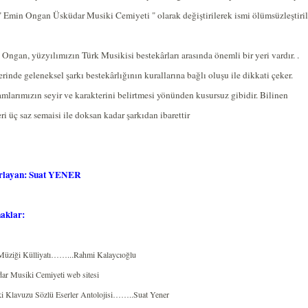
" Emin Ongan Üsküdar Musiki Cemiyeti " olarak değiştirilerek ismi ölümsüzleştiril
Ongan, yüzyılımızın Türk Musikisi bestekârları arasında önemli bir yeri vardır. .
erinde geleneksel şarkı bestekârlığının kurallarına bağlı oluşu ile dikkati çeker.
larımızın seyir ve karakterini belirtmesi yönünden kusursuz gibidir. Bilinen
eri üç saz semaisi ile doksan kadar şarkıdan ibarettir
rlayan: Suat YENER
aklar:
Müziği Külliyatı……...Rahmi Kalaycıoğlu
ar Musiki Cemiyeti web sitesi
i Klavuzu Sözlü Eserler Antolojisi……..Suat Yener