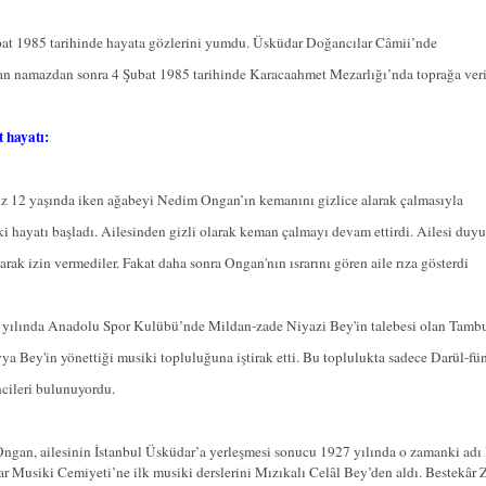
bat 1985 tarihinde hayata gözlerini yumdu. Üsküdar Doğancılar Câmii’nde
an namazdan sonra 4 Şubat 1985 tarihinde Karacaahmet Mezarlığı’nda toprağa veri
 hayatı:
z 12 yaşında iken ağabeyi Nedim Ongan’ın kemanını gizlice alarak çalmasıyla
i hayatı başladı. Ailesinden gizli olarak keman çalmayı devam ettirdi. Ailesi duy
larak izin vermediler. Fakat daha sonra Ongan'nın ısrarını gören aile rıza gösterdi
 yılında Anadolu Spor Kulübü’nde Mildan-zade Niyazi Bey'in talebesi olan Tambu
ya Bey'in yönettiği musiki topluluğuna iştirak etti. Bu toplulukta sadece Darül-fü
cileri bulunuyordu.
ngan, ailesinin İstanbul Üsküdar’a yerleşmesi sonucu 1927 yılında o zamanki adı 
r Musiki Cemiyeti’ne ilk musiki derslerini Mızıkalı Celâl Bey’den aldı. Bestekâr 