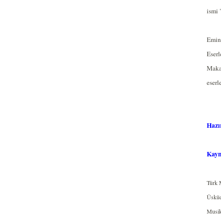
ismi 
Emin 
Eserl
Makam
eserl
Hazı
Kayn
Türk 
Üsküd
Musik