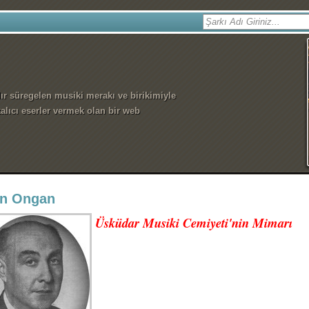
dır süregelen musiki merakı ve birikimiyle
alıcı eserler vermek olan bir web
n Ongan
Üsküdar Musiki Cemiyeti'nin Mimarı