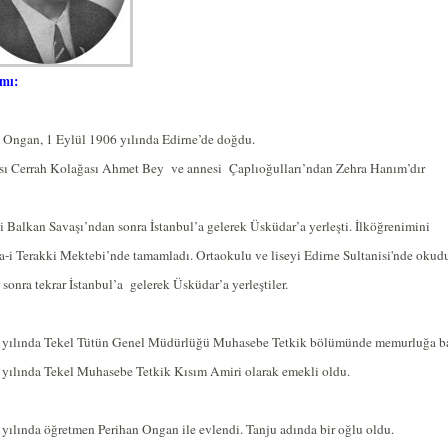
mı:
 Ongan, 1 Eylül 1906 yılında Edirne’de doğdu.
sı Cerrah Kolağası Ahmet Bey
ve annesi
Çaplıoğulları’ndan Zehra Hanım’dır
i Balkan Savaşı’ndan sonra İstanbul’a gelerek Üsküdar’a yerleşti. İlköğrenimini
-i Terakki Mektebi’nde tamamladı. Ortaokulu ve liseyi Edirne Sultanisi'nde oku
sonra tekrar İstanbul’a
gelerek Üsküdar’a yerleştiler.
 yılında Tekel Tütün Genel Müdürlüğü Muhasebe Tetkik bölümünde memurluğa ba
 yılında Tekel Muhasebe Tetkik Kısım Amiri olarak emekli oldu.
yılında öğretmen Perihan Ongan ile evlendi. Tanju adında bir oğlu oldu.