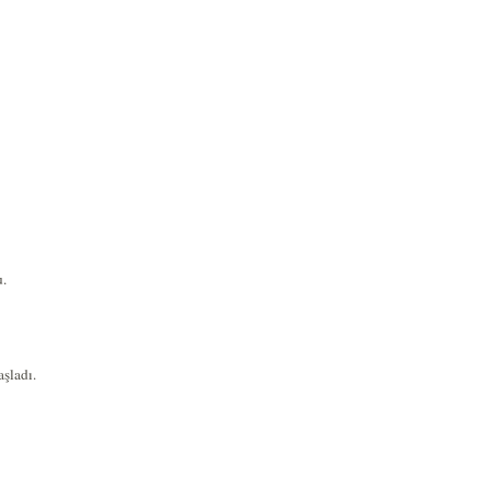
du.
şladı.