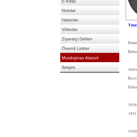
E-Kitap
Notalar
Haberler
Yaşa
Videolar
Ziyaretçi Defteri
Emin
Önemli Linkler
Baba
Musikişinas Atatürk
İletişim
Ailes
Ravza
Daha 
1936
1951
1930 