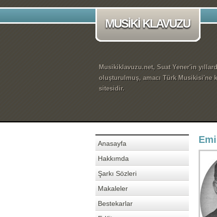
MUSİKİ KLAVUZU
Musikiklavuzu.net, Suat Yener'in yıllar
oluşturulmuş, amacı Türk Musikisi'ne k
sitesidir.
Emi
Anasayfa
Hakkımda
Şarkı Sözleri
Makaleler
Bestekarlar