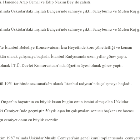
i. Hanende Arap Cemal ve Edip Nazım Bey ile çalıştı.
ılında Üsküdar'daki İnşirah Bahçesi'nde sahneye çıktı. Sarayburnu ve Mulen Ruj gazi
ılında Üsküdar'daki İnşirah Bahçesi'nde sahneye çıktı. Sarayburnu ve Mulen Ruj gazi
te İstanbul Belediye Konservatuarı İcra Heyetinde koro yöneticiliği ve keman
kârı olarak çalışmaya başladı. İstanbul Radyosunda uzun yıllar görev yaptı.
olarak İ.T.Ü. Devlet Konservatuarı’nda öğretim üyesi olarak görev yaptı.
ül 1951 tarihinde saz sanatkârı olarak İstanbul radyosu’nda çalışmaya başladı.
 Ongan’ın hayatının en büyük kısmı bugün onun ismini almış olan Üsküdar
i Cemiyeti’nde geçmiştir. 50 yılı aşan bu çalışmaları sonucu başkanı ve hocası
u cemiyet onun en büyük eseridir.
im 1987 yılında Üsküdar Musiki Cemiyeti'nin genel kurul toplantısında
cemiyet