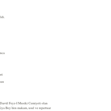
ldi.
unca
ri
nun
Dar-ül Feyz-I Musiki Cemiyeti olan
Ziya Bey’den makam, usul ve repertuar