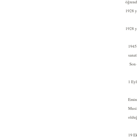
öğrend
1928 y
1928 y
1945’
sanat
Son 
1 Eyl
Emin
Musik
olduğ
19 Ek