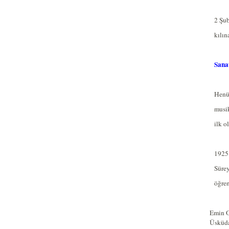
2 Şu
kılın
Sanat
Henü
musik
ilk o
1925
Sürey
öğren
Emin O
Üsküda