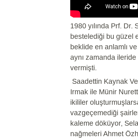
1980 yılında Prf. Dr. 
bestelediği bu güzel e
beklide en anlamlı ve
aynı zamanda ileride 
vermişti.
Saadettin Kaynak Vec
Irmak ile Münir Nuret
ikililer oluşturmuşlars
vazgeçemediği şairler
kaleme döküyor, Selah
nağmeleri Ahmet Öz