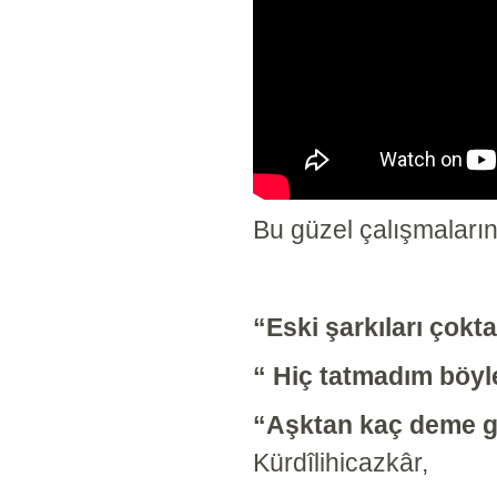
Bu güzel çalışmaların
“Eski şarkıl
“ Hiç tatma
“Aşktan kaç deme
Kürdîlihicazkâr,