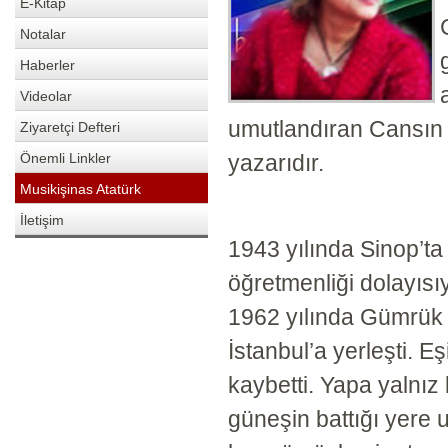
E-Kitap
Notalar
Haberler
Videolar
umutlandıran Cansın Er
Ziyaretçi Defteri
Önemli Linkler
yazarıdır.
Musikişinas Atatürk
İletişim
1943 yılında Sinop’t
öğretmenliği dolayısı
1962 yılında Gümrük B
İstanbul’a yerleşti. E
kaybetti. Yapa yalnız 
güneşin battığı yere u