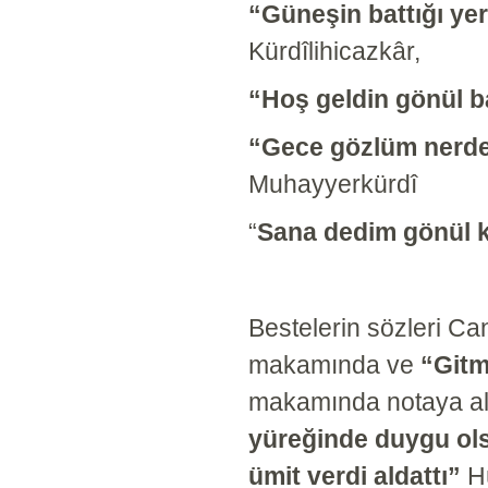
“Güneşin battığı yer
Kürdîlihicazkâr,
“Hoş geldin gönül
“Gece gözlüm nerde
Muhayyerkürdî
“
Sana dedim gönül 
Bestelerin sözleri Can
makamında ve
“Gitm
makamında notaya al
yüreğinde duygu o
ümit verdi aldattı”
Hü