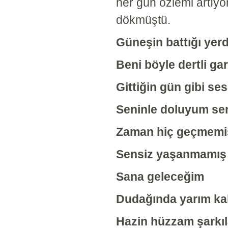
her gün özlemi artıyo
dökmüştü.
Güneşin battığı yer
Beni böyle dertli gar
Gittiğin gün gibi se
Seninle doluyum sen
Zaman hiç geçmemi
Sensiz yaşanmamış
Sana geleceğim
Dudağında yarım k
Hazin hüzzam şark