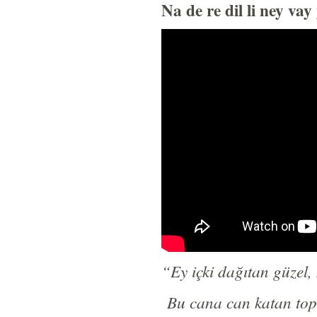
Na de re dil li ney va
“
Ey içki dağıtan güzel,
Bu cana can katan topla