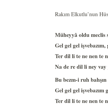
Rakım Elkutlu’nun Hüse
Müheyyâ oldu meclis 
Gel gel gel işvebazım, 
Ter dil li te ne nen te
Na de re dil li ney va
Bu bezm-i ruh bahşın
Gel gel gel işvebazım g
Ter dil li te ne nen te