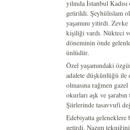
yılında İstanbul Kadısı
getirildi. Şeyhülislam 
yaşamını yitirdi. Zevke 
kişiliği vardı. Nüktec
döneminin önde gelenler
ünlüdür.
Özel yaşamındaki özgür
adalete düşkünlüğü ile 
olmasına rağmen gazel ş
okurları aşk ve şarabın 
Şiirlerinde tasavvufi d
Edebiyatta geleneklere b
getirdi. Nazım tekniğini