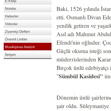
E-Kitap
Baki, 1526 yılında İsta
Notalar
etti. Osmanlı Divan Edeb
Haberler
yenilik getiren ve yaşar
Videolar
Ziyaretçi Defteri
Asıl adı Mahmut Abdul
Önemli Linkler
Efendi'nin oğludur. Çoc
Musikişinas Atatürk
Güçlü okuma isteği son
İletişim
müderrislerinden Karam
Birçok ünlü edebiyatçı 
Sümbül Kasidesi"
"
ün
Dönemin ünlü şairlerind
şair oldu. Süleymaniye