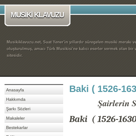
MUSİKİ KLAVUZU
Musikiklavuzu.net, Suat Yener'in yıllardır süregelen musiki merakı ve
oluşturulmuş, amacı Türk Musikisi'ne kalıcı eserler vermek olan bir
sitesidir.
Baki ( 1526-163
Anasayfa
Hakkımda
Şairlerin 
Şarkı Sözleri
Baki (
1526-1630
Makaleler
Bestekarlar