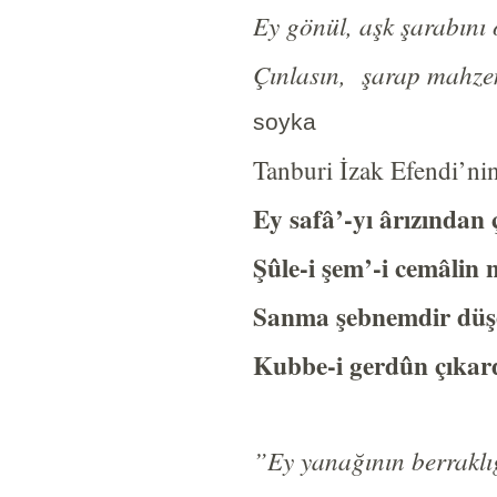
Ey gönül, aşk şarabını 
Çınlasın, şarap mahzen
soyka
Tanburi İzak Efendi’nin 
Ey safâ’-yı ârızından 
Şûle-i şem’-i cemâlin 
Sanma şebnemdir düş
Kubbe-i gerdûn çıkard
”Ey yanağının berraklığ