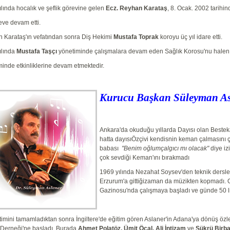
lında hocalık ve şeflik görevine gelen
Ecz. Reyhan Karataş
, 8. Ocak. 2002 tarihi
eve devam etti.
 Karataş'ın vefatından sonra Diş Hekimi
Mustafa Toprak
koroyu üç yıl idare etti.
ılında
Mustafa Taşçı
yönetiminde çalışmalara devam eden Sağlık Korosu'nu halen
minde etkinliklerine devam etmektedir.
Kurucu Ba
ş
kan Süleyman As
Ankara'da okuduğu yıllarda Dayısı olan Beste
hatta dayısıÖzçivi kendisnin keman çalmasını ç
babası
"Benim oğlumçalgıcı mı olacak"
diye i
çok sevdiği Keman'ını bırakmadı
1969 yılında Nezahat Soysev'den teknik dersler 
Erzurum'a gittiğizaman da müzikten kopmadı. Ok
Gazinosu'nda çalışmaya başladı ve günde 50 l
timini tamamladıktan sonra İngiltere'de eğitim gören Aslaner'in Adana'ya dönüş özl
 Derneği'ne başladı. Burada
Ahmet Polatöz, Ümit Öcal, Ali İntizam
ve
Şükrü Birb