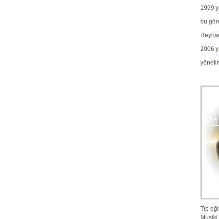
1999 yı
bu gör
Reyhan
2006 y
yöneti
Tıp eği
Musiki