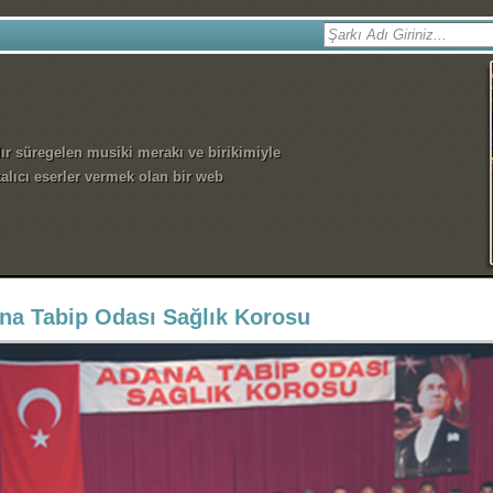
dır süregelen musiki merakı ve birikimiyle
alıcı eserler vermek olan bir web
na Tabip Odası Sağlık Korosu