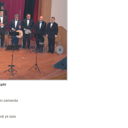
uphi
aynı zamanda
edi yıl süre