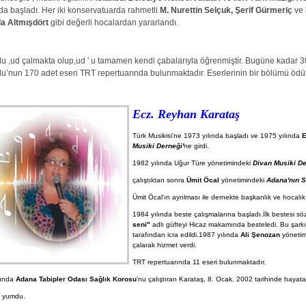
nda başladı. Her iki konservatuarda rahmetli
M. Nurettin Selçuk, Şerif Gürmeriç
ve
a Altmışdört
gibi değerli hocalardan yararlandı.
ğlu ,ud çalmakta olup,ud ' u tamamen kendi çabalarıyla öğrenmiştir. Bugüne kadar 
lu’nun 170 adet eseri TRT repertuarında bulunmaktadır. Eserlerinin bir bölümü ödül
Ecz. Reyhan Karataş
Türk Musikisi'ne 1973 yılında başladı ve 1975 yılında
E
Musiki
Derneği'
ne girdi.
1982 yılında Uğur Türe yönetimindeki
Divan Musiki De
çalıştıktan sonra
Ümit Öcal
yönetimindeki
Adana'nın S
Ümit Öcal'ın ayrılması ile dernekte başkanlık ve hocalık 
1984 yılında beste çalışmalarına başladı.İlk bestesi sö
seni"
adlı güfteyi Hicaz makamında besteledi. Bu şark
tarafından icra edildi.
1987 yılında
Ali Şenozan
yönetim
çalarak hizmet verdi.
TRT repertuarında 11 eseri bulunmaktadır.
lında
Adana Tabipler Odası Sağlık Korosu
'nu çalıştıran Karataş, 8. Ocak. 2002 tarihinde hayat
i yumdu.