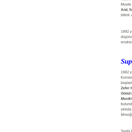
Musiki
Anıl, 
bitirdi
1992 yı
düşünm
enstrü
Su
1982 y
Konser
başlad
Zefer 
Gönül 
Musiki
bulun
yılınd
İdrisoğ
Suphi İ