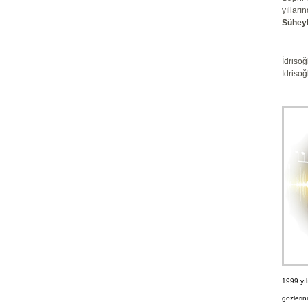
yılları
Süheyl
İdriso
İdrisoğ
1999 yı
gözlerin