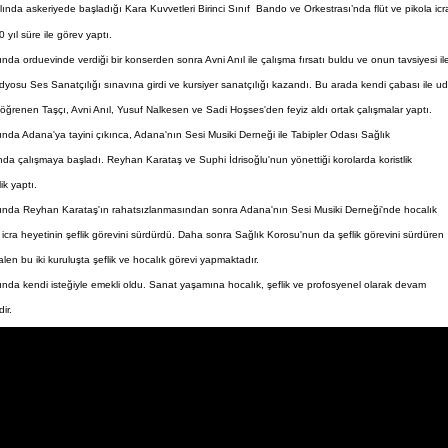
lında askeriyede başladığı Kara Kuvvetleri Birinci Sınıf Bando ve Orkestrası’nda flüt ve pikola icr
0 yıl süre ile görev yaptı.
ında orduevinde verdiği bir konserden sonra Avni Anıl ile çalışma fırsatı buldu ve onun tavsiyesi il
dyosu Ses Sanatçılığı sınavına girdi ve kursiyer sanatçılığı kazandı. Bu arada kendi çabası ile u
öğrenen Taşçı, Avni Anıl, Yusuf Nalkesen ve Sadi Hoşses'den feyiz aldı ortak çalışmalar yaptı.
ında Adana'ya tayini çıkınca, Adana'nın Sesi Musiki Derneği ile Tabipler Odası Sağlık
da çalışmaya başladı. Reyhan Karataş ve Suphi İdrisoğlu'nun yönettiği korolarda koristlik
lik yaptı.
lında Reyhan Karataş'ın rahatsızlanmasından sonra Adana'nın Sesi Musiki Derneği'nde hocalık
 icra heyetinin şeflik görevini sürdürdü. Daha sonra Sağlık Korosu'nun da şeflik görevini sürdüren
alen bu iki kuruluşta şeflik ve hocalık görevi yapmaktadır.
ında kendi isteğiyle emekli oldu. Sanat yaşamına hocalık, şeflik ve profosyenel olarak devam
ir.