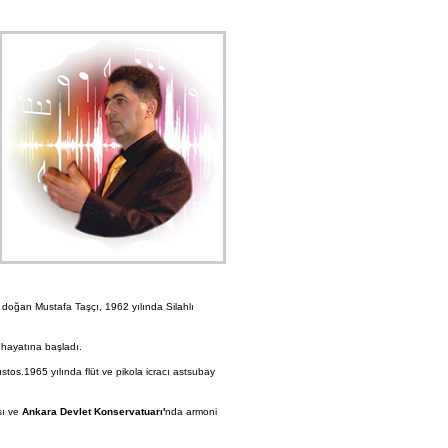
 doğan Mustafa Taşçı, 1962 yılında Silahlı
hayatına başladı.
ustos.1965 yılında flüt ve pikola icracı astsubay
sı ve
Ankara Devlet Konservatuarı'
nda armoni