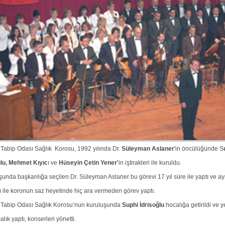
Tabip Odası Sağlık Korosu, 1992 yılında Dr.
Süleyman Aslaner
'in öncülüğünde S
ğlu, Mehmet Kıyıc
ı ve
Hüseyin Çetin Yener'
in iştirakleri ile kuruldu.
şunda başkanlığa seçilen Dr. Süleyman Aslaner bu görevi 17 yıl süre ile yaptı ve 
 ile koronun saz heyetinde hiç ara vermeden görev yaptı.
Tabip Odası Sağlık Korosu’nun kuruluşunda
Suphi İdrisoğlu
hocalığa getirildi ve y
alık yaptı, konserleri yönetti.