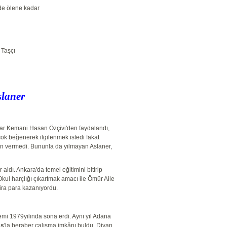
nde ölene kadar
 Taşçı
laner
kar Kemani Hasan Özçivi'den faydalandı,
ok beğenerek ilgilenmek istedi fakat
zin vermedi. Bununla da yılmayan Aslaner,
aldı. Ankara'da temel eğitimini bitirip
ul harçlığı çıkartmak amacı ile Ömür Aile
ira para kazanıyordu.
emi 1979yılında sona erdi. Aynı yıl Adana
aş
'la beraber çalışma imkânı buldu. Divan