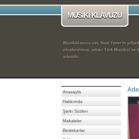
MUSİKİ KLAVUZU
Musikiklavuzu.net, Suat Yener'in yıllar
oluşturulmuş, amacı Türk Musikisi'ne k
sitesidir.
Ada
Anasayfa
Hakkımda
Şarkı Sözleri
Makaleler
Bestekarlar