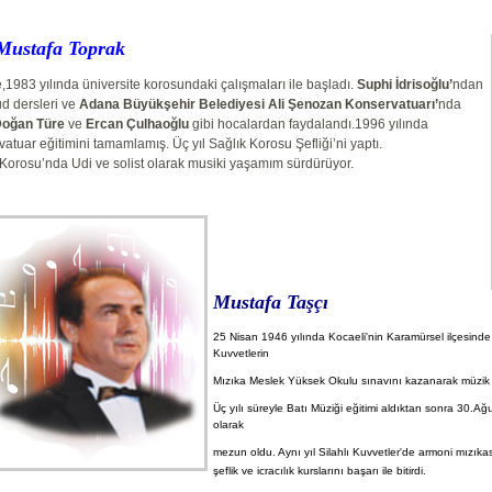
Mustafa Toprak
1983 yılında üniversite korosundaki çalışmaları ile başladı.
Suphi İdrisoğlu’
ndan
ud dersleri ve
Adana Büyükşehir Belediyesi Ali Şenozan Konservatuarı’
nda
Doğan Türe
ve
Ercan Çulhaoğlu
gibi hocalardan faydalandı.1996 yılında
atuar eğitimini tamamlamış. Üç yıl Sağlık Korosu Şefliği’ni yaptı.
 Korosu’nda Udi ve solist olarak musiki yaşamım sürdürüyor.
Mustafa Taşçı
25 Nisan 1946 yılında Kocaeli'nin Karamürsel ilçesinde
Kuvvetlerin
Mızıka Meslek Yüksek Okulu sınavını kazanarak müzik 
Üç yılı süreyle Batı Müziği eğitimi aldıktan sonra 30.Ağ
olarak
mezun oldu. Aynı yıl Silahlı Kuvvetler'de armoni mızıka
şeflik ve
 i
cracılık kurslarını başarı ile bitirdi.