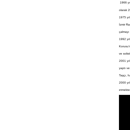
1966 yı
olarak 2
1975 yıl
İzmir Ra
çalmayı 
1992 yıl
Korusu'n
ve solist
2001 yı
yaptı ve
Taşçı, h
2000 yıl
etmekted