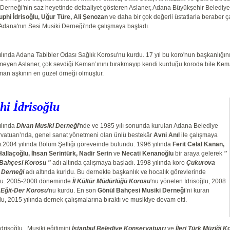
 Derneği'nin saz heyetinde defaaliyet gösteren Aslaner, Adana Büyükşehir Belediye
Suphi İdrisoğlu, Uğur Türe, Ali Şenozan
ve daha bir çok değerli üstatlarla beraber 
. Adana'nın Sesi Musiki Derneği'nde çalışmaya başladı.
lında Adana Tabibler Odası Sağlık Korosu'nu kurdu. 17 yıl bu koro'nun başkanlığını
eyen Aslaner, çok sevdiği Keman’ınını bırakmayıp kendi kurduğu koroda bile Keman
man aşkının en güzel örneği olmuştur.
phi
İ
driso
ğ
lu
ılında
Divan Musiki Derneği
'nde ve 1985 yılı sonunda kurulan Adana Belediye
vatuarı’nda, genel sanat yönetmeni olan ünlü bestekâr
Avni Anıl
ile çalışmaya
ı.2004 yılında Bölüm Şefliği göreveinde bulundu. 1996 yılında
Ferit Celal Kanan,
Hallaçoğlu, İhsan Serintürk, Nadir Serin
ve
Necati Kenanoğlu
bir araya gelerek
"
Bahçesi Korosu "
adı altında çalışmaya başladı. 1998 yılında koro
Çukurova
 Derneği
adı altında kurldu. Bu dernekte başkanlık ve hocalık görevlerinde
du. 2005-2008 döneminde
İl Kültür Müdürlüğü Korosu
'nu yöneten İdrisoğlu, 2008
a
Eğit-Der Korosu
'nu kurdu. En son
Gönül Bahçesi Musiki Derneği
’ni kuran
lu, 2015 yılında dernek çalışmalarına bıraktı ve musikiye devam etti.
drisoğlu , Musiki eğitimini
İstanbul Belediye Konservatuarı
ve
İleri Türk Müziği 