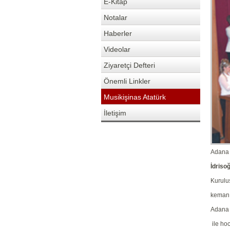
E-Kitap
Notalar
Haberler
Videolar
Ziyaretçi Defteri
Önemli Linkler
Musikişinas Atatürk
İletişim
Adana 
İdriso
Kurulu
kemanı
Adana 
ile hoc