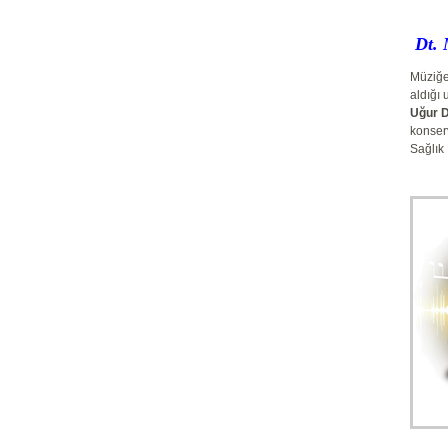
Dt. 
Müziğe,
aldığı 
Uğur 
konserv
Sağlık