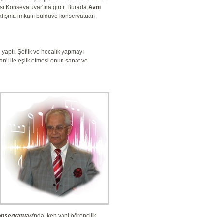
si Konsevatuvar'ına girdi. Burada
Avni
çalışma imkanı bulduve konservatuarı
 yaptı. Şeflik ve hocalık yapmayı
'ı ile eşlik etmesi onun sanat ve
Konservatuarı
'nda iken yani öğrencilik