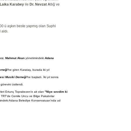
Laika Karabey
ile
Dr. Nevzat A
tlığ ve
300 ü aşkın beste yapmış olan Suphi
 aldı.
cz. Mahmut Akan
yönetimindeki
Adana
rneği'
ne giren Karataş, burada iki yıl
esi Musiki Derneği'
ne başladı. İki yıl sonra
görevini üstlendi.
zleri Ertunç Toprakezen'e ait olan
"Niye sevdim ki
ı TRT'de Cemile Uncu ve Bilge Pakalınlar
indeki Adana Belediye Konservatuarı’nda ud
a